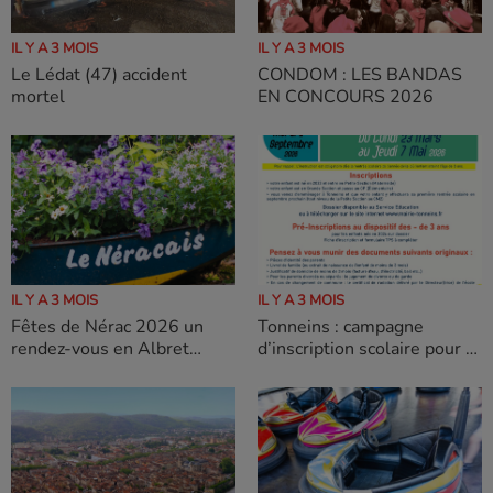
IL Y A 3 MOIS
IL Y A 3 MOIS
CONDOM : LES BANDAS
Le Lédat (47) accident
EN CONCOURS 2026
mortel
IL Y A 3 MOIS
IL Y A 3 MOIS
Fêtes de Nérac 2026 un
Tonneins : campagne
rendez-vous en Albret
d’inscription scolaire pour la
incontournable
rentrée 2026/2027 se
poursuit jusqu’au 7 Mai
2026.