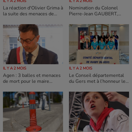
IL Y A 2 MOIS
IL Y A 2 MOIS
La réaction d'Olivier Grima à
Nomination du Colonel
la suite des menaces de
Pierre-Jean GAUBERT,
mort reçues par Laurent
futur directeur
Bruneau ce jour.
départemental adjoint du
SDIS 32
IL Y A 2 MOIS
IL Y A 2 MOIS
Agen : 3 balles et menaces
Le Conseil départemental
de mort pour le maire
du Gers met à l’honneur les
d'Agen
équipes féminines
qualifiées en finale
départementale