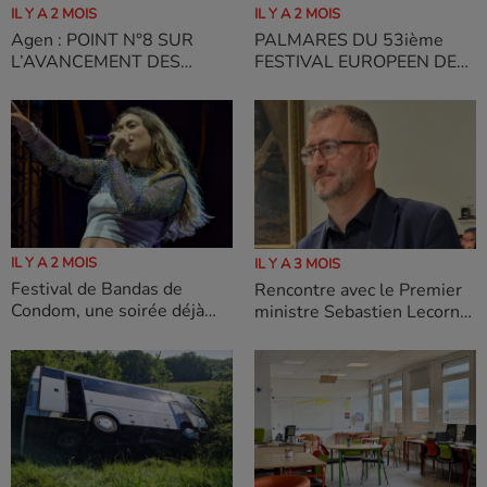
IL Y A 2 MOIS
IL Y A 2 MOIS
Agen : POINT N°8 SUR
PALMARES DU 53ième
L’AVANCEMENT DES
FESTIVAL EUROPEEN DE
TRAVAUX DU RÉSEAU DE
BANDAS Y PENAS DE
CHALEUR URBAIN
CONDOM 2026
IL Y A 2 MOIS
IL Y A 3 MOIS
Festival de Bandas de
Rencontre avec le Premier
Condom, une soirée déjà
ministre Sebastien Lecornu
prometteuse
: « La LGV est maintenant
un chantier irréversible »