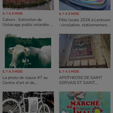
IL Y A 3 MOIS
IL Y A 3 MOIS
Cahors : Extinction de
Fête locale 2026 à Lectoure
l’éclairage public retardée à
: circulation, stationnement,
1 heure du matin
sécurité… ce qu’il faut savoir
IL Y A 3 MOIS
IL Y A 3 MOIS
La photo de classe #7 au
APOTHEOSE DE SAINT
Centre d'art et de
GERVAIS ET SAINT
photographie de Lectoure
PROTAIS à LECTOURE