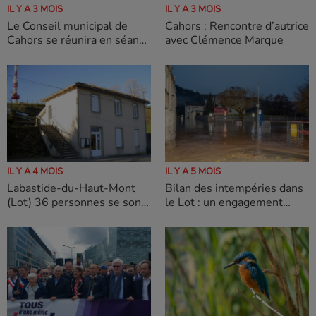
IL Y A 3 MOIS
IL Y A 3 MOIS
Le Conseil municipal de
Cahors : Rencontre d’autrice
Cahors se réunira en séance
avec Clémence Marque
publique le lundi 20 avril
2026 à 19h, à l’Hôtel de
Ville, salle Henri-Martin.
IL Y A 4 MOIS
IL Y A 5 MOIS
Labastide-du-Haut-Mont
Bilan des intempéries dans
(Lot) 36 personnes se sont
le Lot : un engagement
rendues aux urnes
exceptionnel des agents
publics départementaux
pour rétablir la circulation