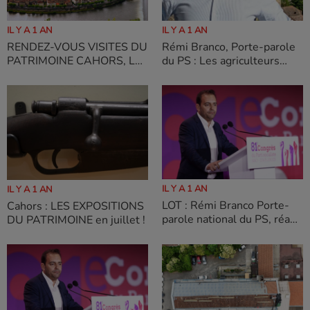
IL Y A 1 AN
IL Y A 1 AN
RENDEZ-VOUS VISITES DU
Rémi Branco, Porte-parole
PATRIMOINE CAHORS, LE
du PS : Les agriculteurs
CENTRE HISTORIQUE ET
méritent mieux que la loi
LA CATHEDRALE
Duplomb et les
provocations de Sandrine
Rousseau »
IL Y A 1 AN
IL Y A 1 AN
LOT : Rémi Branco Porte-
Cahors : LES EXPOSITIONS
parole national du PS, réagit
DU PATRIMOINE en juillet !
aux annonces du Premier
Ministre .