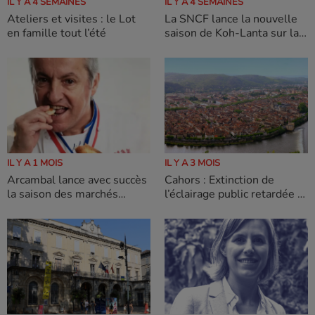
IL Y A 4 SEMAINES
IL Y A 4 SEMAINES
La SNCF lance la nouvelle
Ateliers et visites : le Lot
saison de Koh-Lanta sur la
en famille tout l’été
ligne POLT : 13H d'enfer
pour un Cahors-Paris !
IL Y A 1 MOIS
IL Y A 3 MOIS
Arcambal lance avec succès
Cahors : Extinction de
la saison des marchés
l’éclairage public retardée à
gourmands Lot of Saveurs
1 heure du matin