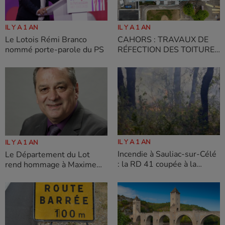
IL Y A 1 AN
IL Y A 1 AN
Le Lotois Rémi Branco
CAHORS : TRAVAUX DE
nommé porte-parole du PS
RÉFECTION DES TOITURES
DE L’ÉCOLE ÉLÉMENTAIRE
ET DE LA CANTINE
ÉLÉMENTAIRE DE L’ÉCOLE
ZACHARIE-LAFAGE
IL Y A 1 AN
IL Y A 1 AN
Incendie à Sauliac-sur-Célé
Le Département du Lot
: la RD 41 coupée à la
rend hommage à Maxime
circulation
Verdier