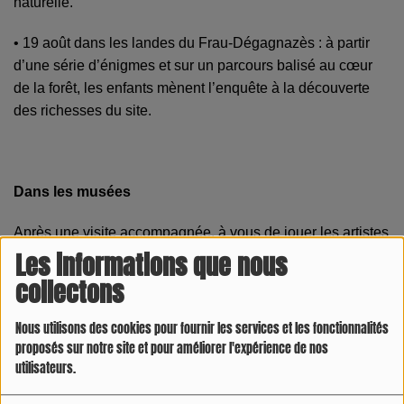
naturelle.
• 19 août dans les landes du Frau-Dégagnazès : à partir
d’une série d’énigmes et sur un parcours balisé au cœur
de la forêt, les enfants mènent l’enquête à la découverte
des richesses du site.
Dans les musées
Après une visite accompagnée, à vous de jouer les artistes
!
Les informations que nous
collectons
Au musée Zadkine (Les Arques), les vendredis à 15
heures :
Nous utilisons des cookies pour fournir les services et les fonctionnalités
proposés sur notre site et pour améliorer l'expérience de nos
• peinture sur plexi, 17 juillet – à partir de 6 ans
utilisateurs.
• peinture sur coquillages, 7 août – à partir de 6 ans