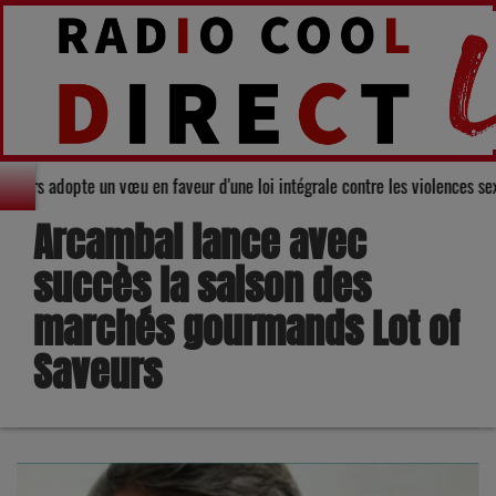
seil départemental du Gers adopte un vœu en faveur d'une loi intégrale cont
Arcambal lance avec
succès la saison des
marchés gourmands Lot of
Saveurs