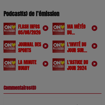
Podcast(s) de l’émission
FLASH INFOS
MA MÉTÉO
05/08/2026
DU
05/08/2026
JOURNAL DES
L'INVITÉ DU
SPORTS
JOUR SUR
COOL DIRECT
LA MINUTE
L'ASTUCE DU
RUGBY
JOUR 2024
Commentaires(0)