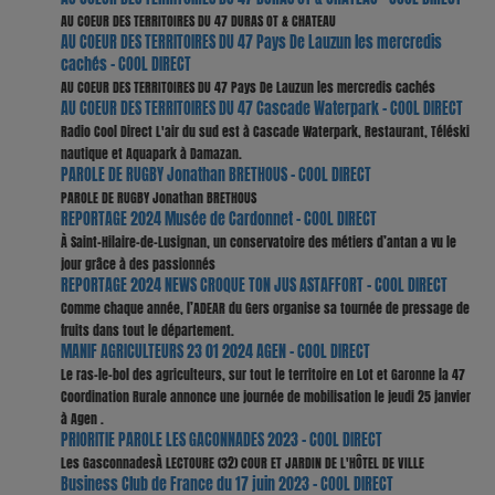
AU COEUR DES TERRITOIRES DU 47 DURAS OT & CHATEAU
AU COEUR DES TERRITOIRES DU 47 Pays De Lauzun les mercredis
cachés - COOL DIRECT
AU COEUR DES TERRITOIRES DU 47 Pays De Lauzun les mercredis cachés
AU COEUR DES TERRITOIRES DU 47 Cascade Waterpark - COOL DIRECT
Radio Cool Direct L'air du sud est à Cascade Waterpark, Restaurant, Téléski
nautique et Aquapark à Damazan.
PAROLE DE RUGBY Jonathan BRETHOUS - COOL DIRECT
PAROLE DE RUGBY Jonathan BRETHOUS
REPORTAGE 2024 Musée de Cardonnet - COOL DIRECT
À Saint-Hilaire-de-Lusignan, un conservatoire des métiers d’antan a vu le
jour grâce à des passionnés
REPORTAGE 2024 NEWS CROQUE TON JUS ASTAFFORT - COOL DIRECT
Comme chaque année, l’ADEAR du Gers organise sa tournée de pressage de
fruits dans tout le département.
MANIF AGRICULTEURS 23 01 2024 AGEN - COOL DIRECT
Le ras-le-bol des agriculteurs, sur tout le territoire en Lot et Garonne la 47
Coordination Rurale annonce une journée de mobilisation le jeudi 25 janvier
à Agen .
PRIORITIE PAROLE LES GACONNADES 2023 - COOL DIRECT
Les GasconnadesÀ LECTOURE (32) COUR ET JARDIN DE L'HÔTEL DE VILLE
Business Club de France du 17 juin 2023 - COOL DIRECT