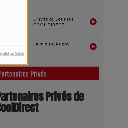
L'invité du Jour sur
COOL DIRECT
La minute Rugby
ropulsé par Orejime
Partenaires Privés
Partenaires Privés de
CoolDirect