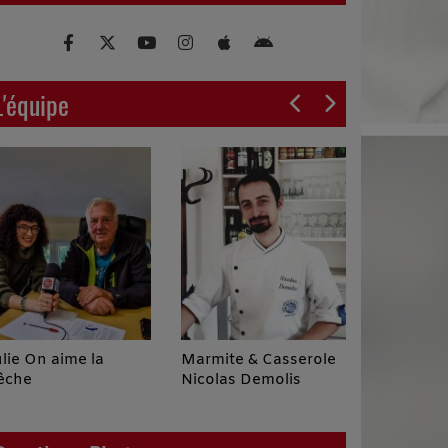
L'équipe
ulie On aime la
Marmite & Casserole
La Paren
êche
Nicolas Demolis
Enchanté
Céline