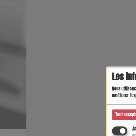
Les in
Nous utilisons
améliorer l'ex
Tout accept
An
Ut