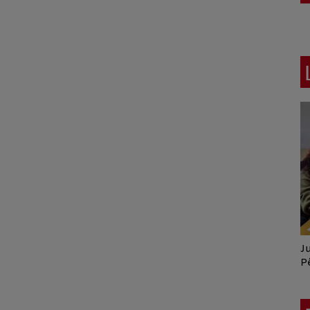
Crespo Christine
J
P