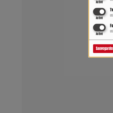
Activé
Tw
Ut
Activé
F
Ut
Activé
Sauvegarde