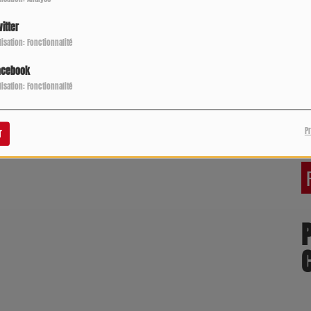
itter
ilisation: Fonctionnalité
acebook
ilisation: Fonctionnalité
P
r