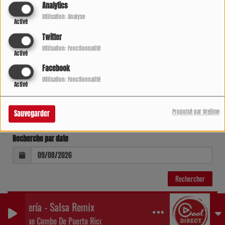
Analytics
Utilisation: Analyse
Activé
Twitter
Utilisation: Fonctionnalité
Activé
Facebook
Utilisation: Fonctionnalité
Activé
Recherche par lieu
Propulsé par Orejime
Sauvegarder
Recherche par date
Brujería - Salsa Remix
El Gran Combo De Puerto Rico