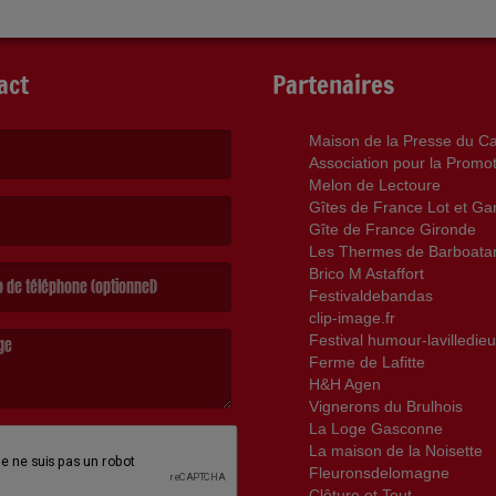
act
Partenaires
Maison de la Presse du C
Association pour la Promo
Melon de Lectoure
t obligatoire. )
Gîtes de France Lot et G
Gîte de France Gironde
Les Thermes de Barboata
st obligatoire. )
Brico M Astaffort
Festivaldebandas
clip-image.fr
Festival humour-lavilledieu
Ferme de Lafitte
H&H Agen
Vignerons du Brulhois
ge est obligatoire. )
La Loge Gasconne
La maison de la Noisette
Fleuronsdelomagne
Clôture et Tout