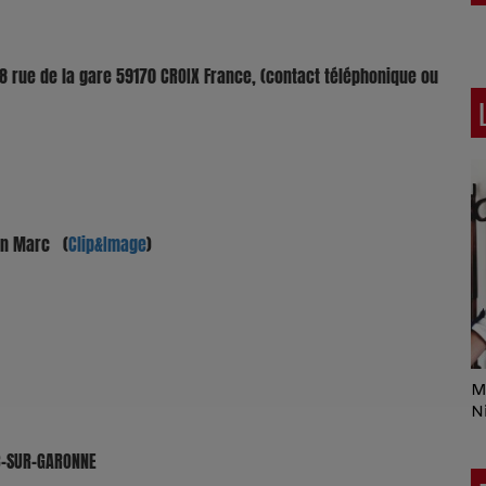
78 rue de la gare 59170 CROIX France, (contact téléphonique ou
ean Marc (
Clip&Image
)
Crespo Christine
Julie On aime la
M
Pêche
N
AC-SUR-GARONNE