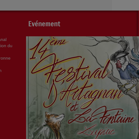
Evénement
anal
tion du
aronne
n