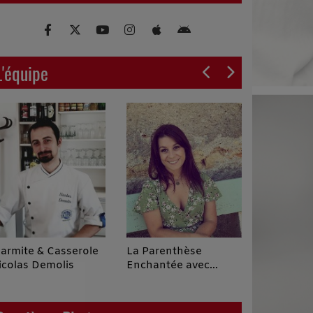
L'équipe
armite & Casserole
La Parenthèse
Jean Pier
icolas Demolis
Enchantée avec
dans sa 
Céline