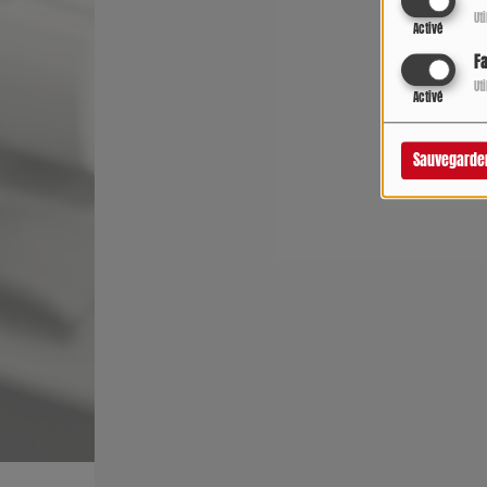
Ut
Activé
F
Ut
Activé
Sauvegarde