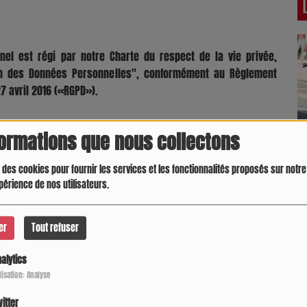
el est régi par notre Charte du respect de la vie privée,
ion des Données Personnelles", conformément au Règlement
7 avril 2016 («RGPD»).
formations que nous collectons
 des cookies pour fournir les services et les fonctionnalités proposés sur notre 
périence de nos utilisateurs.
er
Tout refuser
alytics
ilisation: Analyse
itter