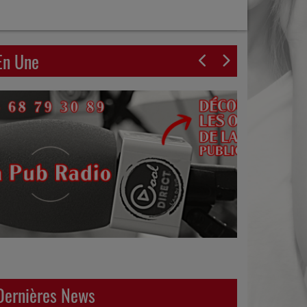
En Une
Dernières News