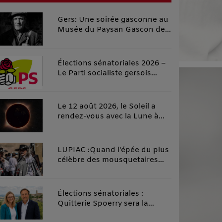
Gers: Une soirée gasconne au
Musée du Paysan Gascon de
Toujouse.
Élections sénatoriales 2026 –
Le Parti socialiste gersois
investit officiellement Carole
Rolando et apporte son
soutien à Céline Salles, dans
Le 12 août 2026, le Soleil a
un esprit de rassemblement
rendez-vous avec la Lune à
de la gauche gersoise
Fleurance
LUPIAC :Quand l'épée du plus
célèbre des mousquetaires
croise la plume du plus grand
des fabulistes, l'Histoire fait
d'incroyables étincelles !
Élections sénatoriales :
Quitterie Spoerry sera la
suppléante de Michel Gabas