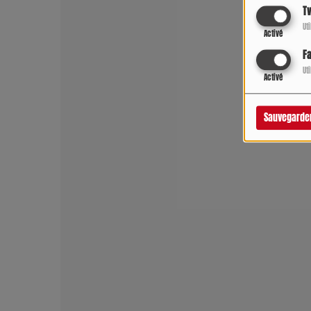
Tw
Ut
Activé
F
Ut
Activé
Sauvegarde