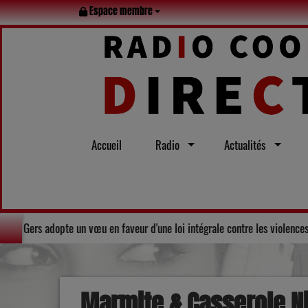
Espace membre
Accueil
Radio
Actualités
idarité : Le Conseil départemental du Gers adopte un vœu en faveur d'une l
Marmite & Casserole N