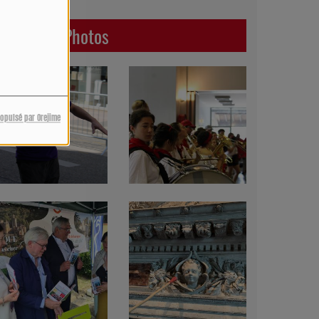
Dernières Photos
ropulsé par Orejime