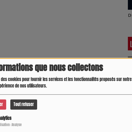
Latino América
D
formations que nous collectons
 des cookies pour fournir les services et les fonctionnalités proposés sur notre 
périence de nos utilisateurs.
er
Tout refuser
alytics
Crespo Christine
J
P
ilisation: Analyse