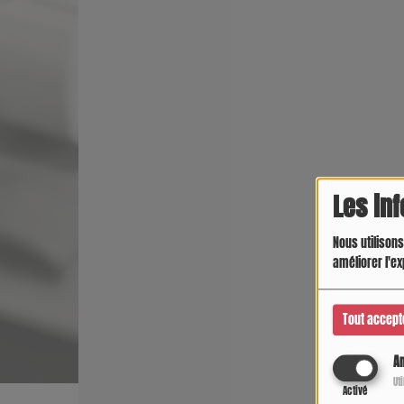
Les in
Nous utilisons
améliorer l'ex
Tout accept
An
Ut
Activé