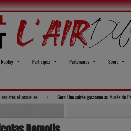
Replay
Participez
Partenaires
Sport
oi intégrale contre les violences sexistes et sexuelles
Gers: Un
icolas Demolis