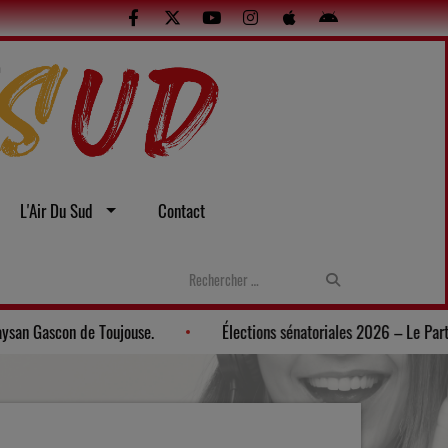
L'Air Du Sud
Contact
e soirée gasconne au Musée du Paysan Gascon de Toujouse.
Élect