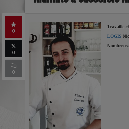
Travaille 
0
LOGIS
Nic
Nombreuses
0
0