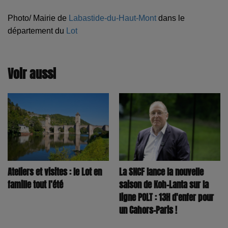
Photo/ Mairie de
Labastide-du-Haut-Mont
dans le
département du
Lot
Voir aussi
La SNCF lance la nouvelle
Ateliers et visites : le Lot en
saison de Koh-Lanta sur la
famille tout l’été
ligne POLT : 13H d'enfer pour
un Cahors-Paris !