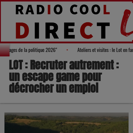
rès des "100 nouveaux visages de la politique 2026"
Ateliers et 
LOT : Recruter autrement :
un escape game pour
décrocher un emploi