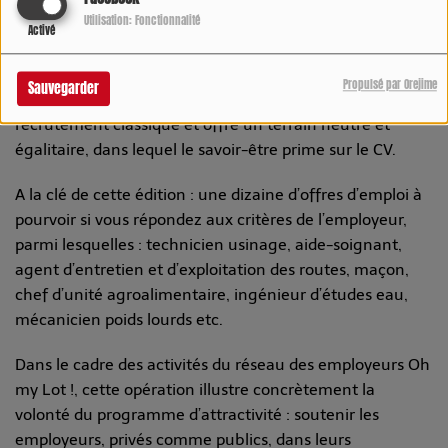
frustrations.
Utilisation: Fonctionnalité
Activé
Accessible à tous, l’escape game constitue un excellent
brise-glace et crée un cadre propice aux rencontres
Propulsé par Orejime
Sauvegarder
entre recruteurs et candidats. Il bouscule les codes du
recrutement classique et offre un terrain neutre et
égalitaire, dans lequel le savoir-être prime sur le CV.
A la clé de cette édition : une dizaine d’offres d’emploi à
pourvoir si vous répondez aux critères de l’employeur,
parmi lesquelles : technicien usinage, aide-soignant,
agent d’entretien et d’exploitation des routes, maçon,
chef d’unité agroalimentaire, ingénieur d’études eau,
mécanicien poids lourds etc.
Dans le cadre des activités du réseau des employeurs Oh
my Lot !, cette opération illustre concrètement la
volonté du programme d’attractivité : soutenir les
employeurs, privés comme publics, dans leurs