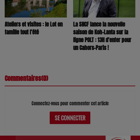
La SNCF lance la nouvelle
Ateliers et visites : le Lot en
saison de Koh-Lanta sur la
famille tout l’été
ligne POLT : 13H d'enfer pour
un Cahors-Paris !
Commentaires(0)
Connectez-vous pour commenter cet article
SE CONNECTER