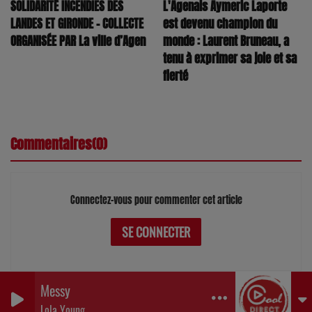
SOLIDARITÉ INCENDIES DES
L'Agenais Aymeric Laporte
LANDES ET GIRONDE – COLLECTE
est devenu champion du
ORGANISÉE PAR La ville d’Agen
monde : Laurent Bruneau, a
tenu à exprimer sa joie et sa
fierté
Commentaires(0)
Connectez-vous pour commenter cet article
SE CONNECTER
Messy
0
0
0
Lola Young