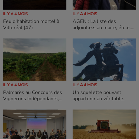
IL Y A 4 MOIS
IL Y A 4 MOIS
Feu d'habitation mortel à
AGEN : La liste des
Villeréal (47)
adjoint.e.s au maire, élu.e.s
ce jour, et leurs
délégations.
IL Y A 4 MOIS
IL Y A 4 MOIS
Palmarès au Concours des
Un squelette pouvant
Vignerons Indépendants,
appartenir au véritable
qui distingue chaque année
d'Artagnan, Charles de Batz
l’excellence et le savoir-
de Castelmore ?
faire de nos vigneronnes et
vignerons.