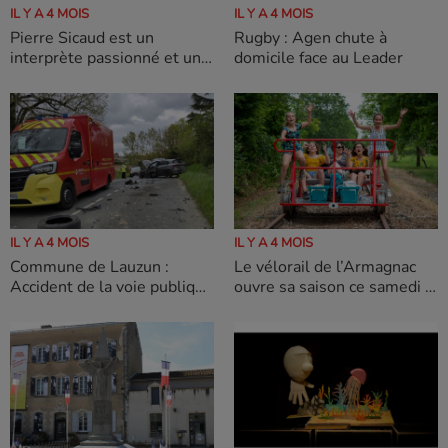
IL Y A 4 MOIS
IL Y A 4 MOIS
Pierre Sicaud est un
Rugby : Agen chute à
interprète passionné et un
domicile face au Leader
grand admirateur de
Charles Aznavour
IL Y A 4 MOIS
IL Y A 4 MOIS
Commune de Lauzun :
Le vélorail de l’Armagnac
Accident de la voie publique
ouvre sa saison ce samedi 4
impliquant deux véhicules
avril
légers