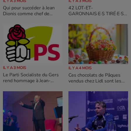
IL Y A 3 MOIS
IL Y A 3 MOIS
Qui pour succéder à Jean
42 LOT-ET-
Dionis comme chef de
GARONNAIS·E·S TIRÉ·E·S
l'Agglo
AU SORT : ET SI C’ÉTAIT
VOUS ?
IL Y A 3 MOIS
IL Y A 4 MOIS
Le Parti Socialiste du Gers
Ces chocolats de Pâques
rend hommage à Jean-
vendus chez Lidl sont les
Jacques Lassave, ancien
meilleurs selon l'UFC-Que
maire de Lombez
choisir