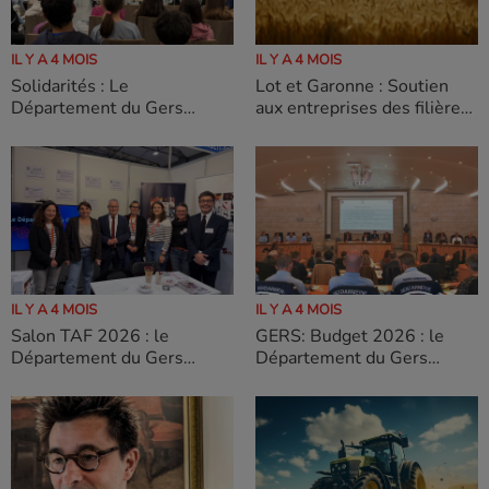
IL Y A 4 MOIS
IL Y A 4 MOIS
Solidarités : Le
Lot et Garonne : Soutien
Département du Gers
aux entreprises des filières
mobilisé pour valoriser les
du transport, de la pêche et
métiers du “care” auprès
de l’agriculture
des jeunes
IL Y A 4 MOIS
IL Y A 4 MOIS
Salon TAF 2026 : le
GERS: Budget 2026 : le
Département du Gers
Département du Gers
mobilisé pour l’emploi et
confirme son soutien à la
l’insertion
culture et au tourisme