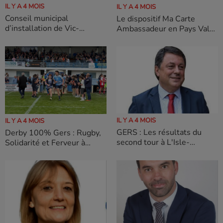
IL Y A 4 MOIS
IL Y A 4 MOIS
Conseil municipal
Le dispositif Ma Carte
d’installation de Vic-
Ambassadeur en Pays Val
Fezensac
de Garonne Guyenne
Gascogne fête déjà ses 1
ans !
IL Y A 4 MOIS
IL Y A 4 MOIS
GERS : Les résultats du
Derby 100% Gers : Rugby,
second tour à L'Isle-
Solidarité et Ferveur à
Jourdain victoire d' Éric
Fleurance !
Bizard