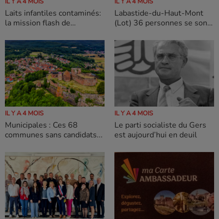
IL Y A 4 MOIS
IL Y A 4 MOIS
Laits infantiles contaminés:
Labastide-du-Haut-Mont
la mission flash de
(Lot) 36 personnes se sont
l'Assemblée nationale
rendues aux urnes
démarre aujourd'hui
IL Y A 4 MOIS
IL Y A 4 MOIS
Municipales : Ces 68
Le parti socialiste du Gers
communes sans candidats...
est aujourd’hui en deuil