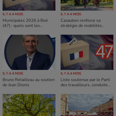
IL Y A 4 MOIS
IL Y A 4 MOIS
Municipales 2026 à Boé
Cazaubon renforce sa
(47) : quels sont les
stratégie de mobilités
candidats en lice pour le
douces grâce à une réunion
second tour
de travail avec la Région
Occitanie et ses partenaires
IL Y A 4 MOIS
IL Y A 4 MOIS
Bruno Retailleau au soutien
Liste soutenue par le Parti
de Jean Dionis
des travailleurs, conduite
par Eric LAFOND ce qu'il
faut savoir du premier tour