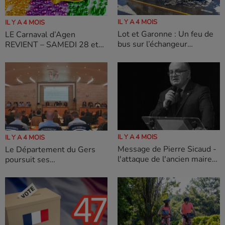
IL Y A 4 MOIS
IL Y A 4 MOIS
Lot et Garonne : Un feu de
LE Carnaval d’Agen
bus sur l’échangeur
REVIENT – SAMEDI 28 et
autoroutier n°6.1
DIMANCHE 29 MARS
2026
IL Y A 4 MOIS
IL Y A 4 MOIS
Message de Pierre Sicaud -
Le Département du Gers
l'attaque de l'ancien maire
poursuit ses
contre un candidat
investissements pour la
transition écologique et
l’équilibre des territoires