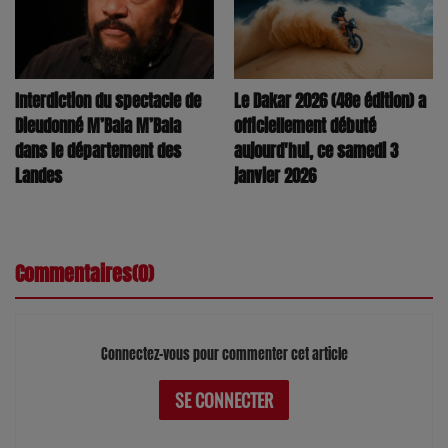
Interdiction du spectacle de
Le Dakar 2026 (48e édition) a
Dieudonné M’Bala M’Bala
officiellement débuté
dans le département des
aujourd'hui, ce samedi 3
Landes
janvier 2026
Commentaires(0)
Connectez-vous pour commenter cet article
SE CONNECTER