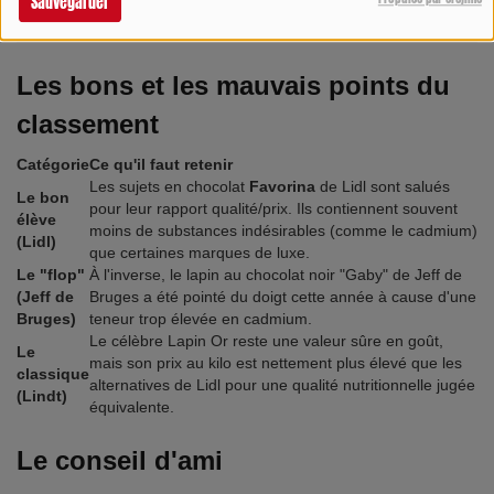
Sauvegarder
acides gras saturés.
Les bons et les mauvais points du
classement
Catégorie
Ce qu'il faut retenir
Les sujets en chocolat
Favorina
de Lidl sont salués
Le bon
pour leur rapport qualité/prix. Ils contiennent souvent
élève
moins de substances indésirables (comme le cadmium)
(Lidl)
que certaines marques de luxe.
Le "flop"
À l'inverse, le lapin au chocolat noir "Gaby" de Jeff de
(Jeff de
Bruges a été pointé du doigt cette année à cause d'une
Bruges)
teneur trop élevée en cadmium.
Le célèbre Lapin Or reste une valeur sûre en goût,
Le
mais son prix au kilo est nettement plus élevé que les
classique
alternatives de Lidl pour une qualité nutritionnelle jugée
(Lindt)
équivalente.
Le conseil d'ami