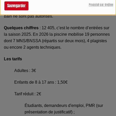
Rappel
: il est interdit de fumer autour et au sein de la
Propulsé par Orejime
Sauvegarder
piscine (décret n° 2025-582 du 27/06/2025) et les shorts de
bain ne sont pas autorisés.
Quelques chiffres
: 12 405, c’est le nombre d’entrées sur
la saison 2025. En 2026 la piscine mobilise 19 personnes
dont 7 MNS/BNSSA (répartis sur deux mois), 4 plagistes
ou encore 2 agents techniques.
Les tarifs
Adultes : 3€
Enfants de 8 à 17 ans : 1,50€
Tarif réduit : 2€
Étudiants, demandeurs d'emploi, PMR (sur
présentation de justificatif) ;