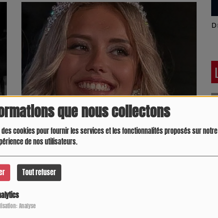
Latino América
D
formations que nous collectons
ve
Une nouvelle reine pour le département : Émilie
 des cookies pour fournir les services et les fonctionnalités proposés sur notre 
Serrano décroche le titre de Miss Gers
périence de nos utilisateurs.
er
Tout refuser
alytics
Crespo Christine
J
P
ilisation: Analyse
pour commenter cet article