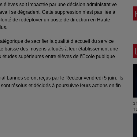
des élèves soit impactée par une décision administrative
avail se dégradent. Cette suppression n’est pas liée à
onté de redéployer un poste de direction en Haute
lus.
atégorique de sacrifier la qualité d’accueil du service
cette baisse des moyens alloués à leur établissement une
x études supérieures entre élèves de l’Ecole publique
al Lannes seront reçus par le Recteur vendredi 5 juin. Ils
s sont résolus et décidés à poursuivre leurs actions en fin
Art of Mixing Series
1h
Proposée par Jean
T
Anza