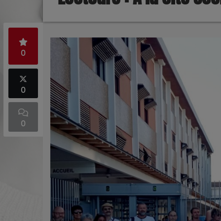
0
0
0