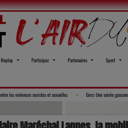
Replay
Participez
Partenaires
Sport
u en faveur d'une loi intégrale contre les violences sexistes et sexuelles
olaire Maréchal Lannes, la mobil