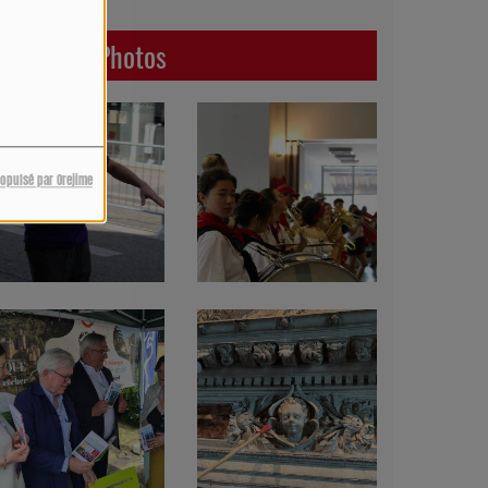
Dernières Photos
ropulsé par Orejime