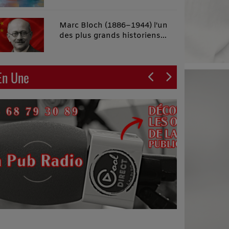
malins"
Marc Bloch (1886–1944) l'un
des plus grands historiens
français du XXe siècle
En Une