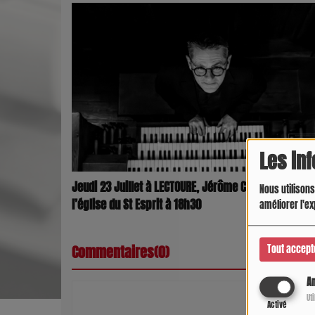
Les in
Jeudi 23 Juillet à LECTOURE, Jérôme CHABERT retrou
Nous utilisons
l’église du St Esprit à 18h30
améliorer l'ex
Commentaires(0)
Tout accept
An
Ut
Activé
Connectez-vous 