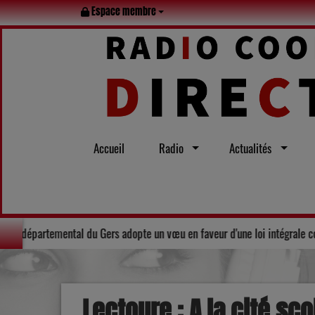
Espace membre
Accueil
Radio
Actualités
 l’été
Solidarité : Le Conseil départemental du Gers adopte un vœ
Lectoure : A la cité sc