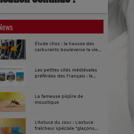
News
Étude choc : la hausse des
carburants bouleverse la vie
quotidienne des habitants des
territoires ruraux
Les petites cités médiévales
préférées des Français : le
classement 2026 qui remonte
le temps
La fameuse piqûre de
moustique
L'Astuce du Jour : L'astuce
fraîcheur spéciale "glaçons