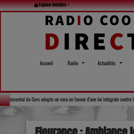
Espace membre
Accueil
Radio
Actualités
out l’été
Solidarité : Le Conseil départemental du Gers adopte un 
Fleurance : Ambiance l