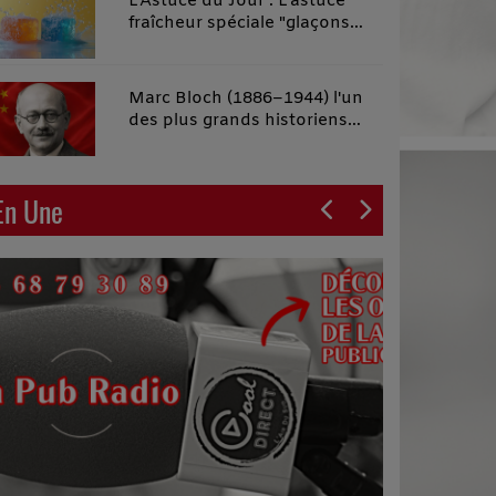
L'Astuce du Jour : L'astuce
fraîcheur spéciale "glaçons
malins"
Marc Bloch (1886–1944) l'un
des plus grands historiens
français du XXe siècle
En Une