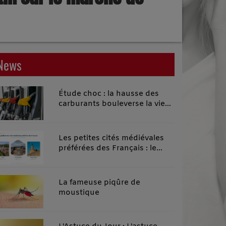
News
Étude choc : la hausse des
carburants bouleverse la vie
quotidienne des habitants des
territoires ruraux
Les petites cités médiévales
préférées des Français : le
classement 2026 qui remonte
le temps
La fameuse piqûre de
moustique