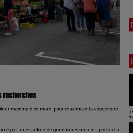
es recherches
mpleur maximale ce mardi pour maximiser la couverture
Art of Mixing Series
1h
Proposée par Jean
T
Anza
nforcé par un escadron de gendarmes mobiles, portant à