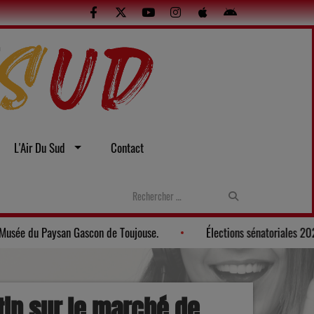
L'Air Du Sud
Contact
es
Gers: Une soirée gasconne au Musée du Paysan Gascon de Tou
tin sur le marché de