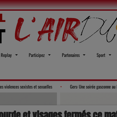
Replay
Participez
Partenaires
Sport
vœu en faveur d'une loi intégrale contre les violences sexistes et sexuell
ourde et visages fermés ce ma