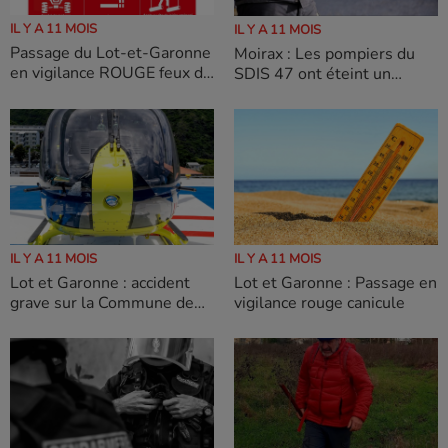
IL Y A 11 MOIS
IL Y A 11 MOIS
Passage du Lot-et-Garonne
Moirax : Les pompiers du
en vigilance ROUGE feux de
SDIS 47 ont éteint un
forêt et ORANGE canicule
incendie d'herbes sèches
IL Y A 11 MOIS
IL Y A 11 MOIS
Lot et Garonne : accident
Lot et Garonne : Passage en
grave sur la Commune de
vigilance rouge canicule
Beaugas