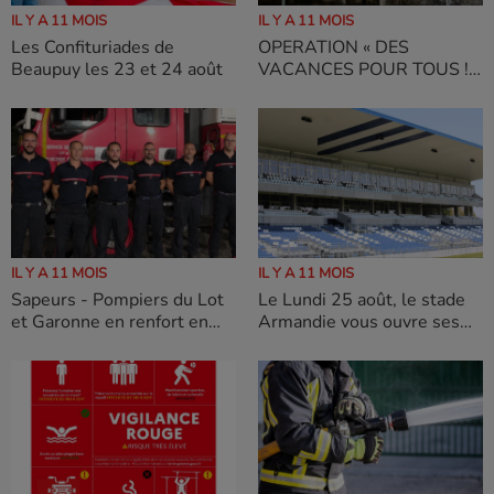
IL Y A 11 MOIS
IL Y A 11 MOIS
Les Confituriades de
OPERATION « DES
Beaupuy les 23 et 24 août
VACANCES POUR TOUS ! »
Avec Le Département du
Lot et Garonne
IL Y A 11 MOIS
IL Y A 11 MOIS
Sapeurs - Pompiers du Lot
Le Lundi 25 août, le stade
et Garonne en renfort en
Armandie vous ouvre ses
Espagne
portes à l'occasion de la
Fête bleu et blanc