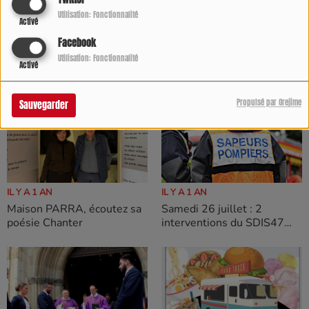
Twitter
Utilisation: Fonctionnalité
Activé
IL Y A 1 AN
IL Y A 1 AN
Facebook
Feu de hangar agricole de
La boutique de l’Office de
Utilisation: Fonctionnalité
800 m², commune de
Tourisme Destination Agen
Activé
Casseneuil
s’anime tout le mois d’août
Propulsé par Orejime
Sauvegarder
IL Y A 1 AN
IL Y A 1 AN
Samedi 26 juillet : 2
Maison PARRA, écoutez sa
interventions du SDIS47
poésie Chanter
sur Lavardac et Casteljaloux