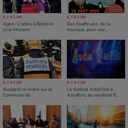
IL Y A 1 AN
IL Y A 1 AN
Agen : L'adieu à Béatrice
Des foodtrucks, de la
Uria-Monzon
musique, pour une
ambiance originale dans
Boé-Cités le 22 août
IL Y A 1 AN
IL Y A 1 AN
Accident ce matin sur la
Le festival Asta'Folk à
Commune de
Astaffort, du vendredi 8
MONTAURIOL
août au dimanche 10 août
2025 .