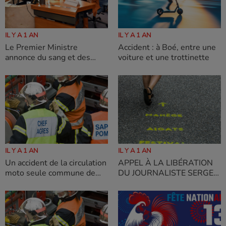
IL Y A 1 AN
IL Y A 1 AN
Le Premier Ministre
Accident : à Boé, entre une
annonce du sang et des
voiture et une trottinette
larmes : « Protéger et
réparer sera notre combat »,
réagit Sophie Borderie
IL Y A 1 AN
IL Y A 1 AN
Un accident de la circulation
APPEL À LA LIBÉRATION
moto seule commune de
DU JOURNALISTE SERGE
DURAS
OULON