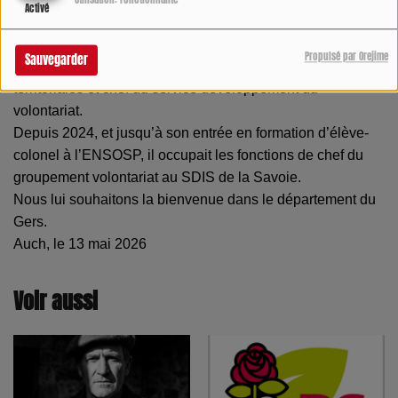
Utilisation: Fonctionnalité
Activé
de secours de Modane, chef de compagnie, chef des
centres de secours de Modane et de Saint-Jean-de-
Propulsé par Orejime
Sauvegarder
Maurienne, puis adjoint au chef de groupement des unités
territoriales et chef du service développement du
volontariat.
Depuis 2024, et jusqu’à son entrée en formation d’élève-
colonel à l’ENSOSP, il occupait les fonctions de chef du
groupement volontariat au SDIS de la Savoie.
Nous lui souhaitons la bienvenue dans le département du
Gers.
Auch, le 13 mai 2026
Voir aussi