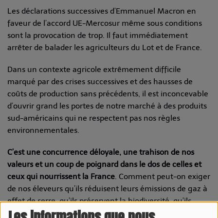
Les déclarations successives d’Emmanuel Macron en
faveur de l’accord UE-Mercosur même sous conditions
sont la provocation de trop. Il faut immédiatement
arrêter de balader les agriculteurs du Lot et de France.
Dans un contexte agricole extrêmement difficile
marqué par des crises successives et des hausses de
coûts de production sans précédents, il est inconcevable
d’ouvrir grand les portes de notre marché à des produits
sud-américains qui ne respectent pas nos règles
environnementales.
C’est une concurrence déloyale, une trahison de nos
valeurs et un coup de poignard dans le dos de celles et
ceux qui nourrissent la France
. Comment peut-on exiger
de nos éleveurs qu’ils réduisent leurs émissions de gaz à
effet de serre, qu’ils préservent la biodiversité, qu’ils
Les informations que nous
garantissent le bien-être animal tout en leur