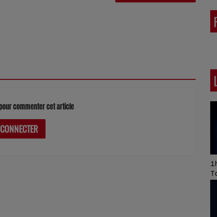
pour commenter cet article
 CONNECTER
Art of Mixing Series
1h
Proposée par Jean
T
Anza