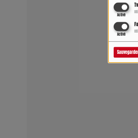
Tw
Ut
Activé
F
Ut
Activé
Sauvegarde