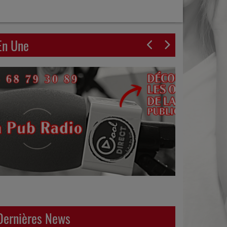
En Une
Dernières News