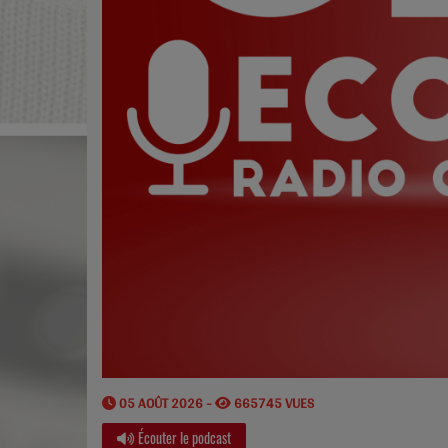
05 AOÛT 2026 -
665745 VUES
Écouter le podcast