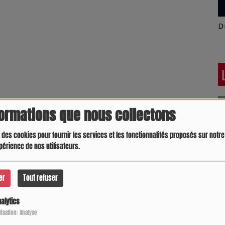
Latino América
D
formations que nous collectons
 des cookies pour fournir les services et les fonctionnalités proposés sur notre 
périence de nos utilisateurs.
er
Tout refuser
alytics
Crespo Christine
J
P
ilisation: Analyse