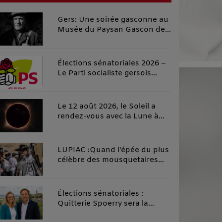
Gers: Une soirée gasconne au
Musée du Paysan Gascon de
Toujouse.
Élections sénatoriales 2026 –
Le Parti socialiste gersois
investit officiellement Carole
Rolando et apporte son
soutien à Céline Salles, dans
Le 12 août 2026, le Soleil a
un esprit de rassemblement
rendez-vous avec la Lune à
de la gauche gersoise
Fleurance
LUPIAC :Quand l'épée du plus
célèbre des mousquetaires
croise la plume du plus grand
des fabulistes, l'Histoire fait
d'incroyables étincelles !
Élections sénatoriales :
Quitterie Spoerry sera la
suppléante de Michel Gabas