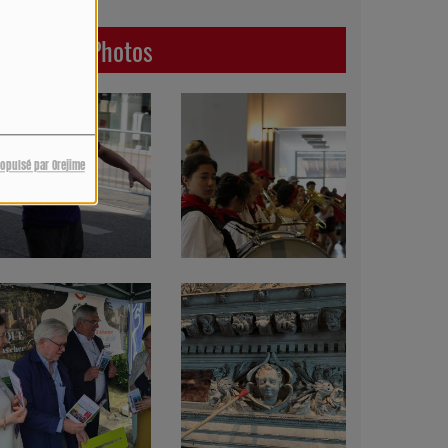
Dernières Photos
ropulsé par Orejime