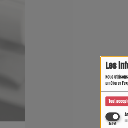
Les in
Nous utilisons
améliorer l'ex
Tout accept
An
Ut
Activé