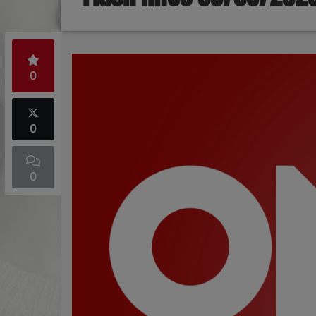
0
0
0