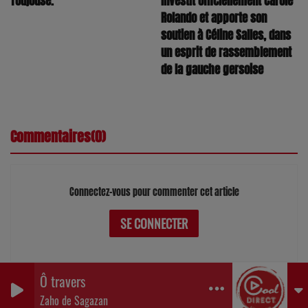
investit officiellement Carole
Toujouse.
Rolando et apporte son
soutien à Céline Salles, dans
un esprit de rassemblement
de la gauche gersoise
Commentaires(0)
Connectez-vous pour commenter cet article
SE CONNECTER
Ô travers
0
0
0
Zaho de Sagazan