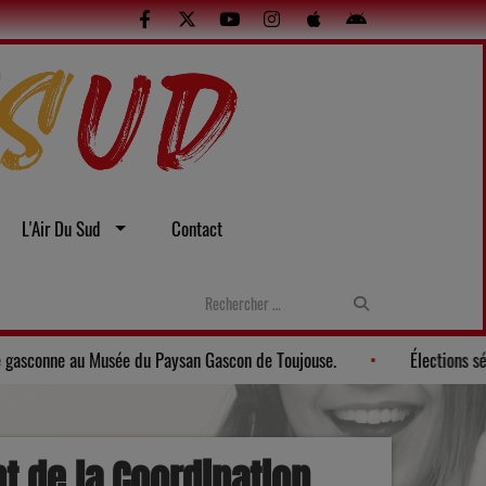
L'Air Du Sud
Contact
lles
Gers: Une soirée gasconne au Musée du Paysan Gascon de T
t de la Coordination