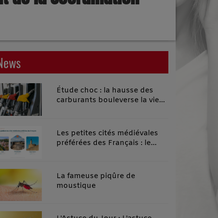
News
Étude choc : la hausse des
carburants bouleverse la vie
quotidienne des habitants des
territoires ruraux
Les petites cités médiévales
préférées des Français : le
classement 2026 qui remonte
le temps
La fameuse piqûre de
moustique