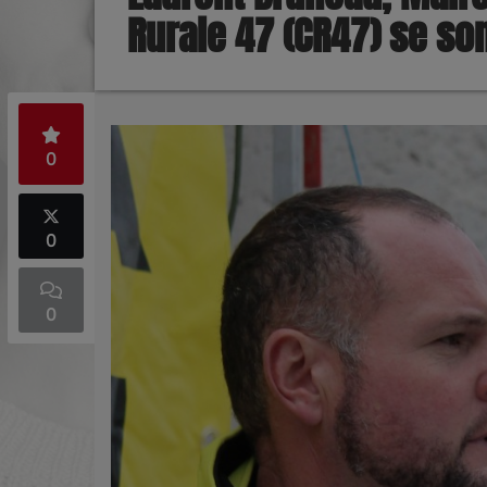
Rurale 47 (CR47) se so
0
0
0