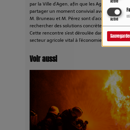
Activé
par la Ville d’Agen, afin que les Agenaises et l
F
partager un moment convivial avec eux ».
Ut
M. Bruneau et M. Pérez sont d’accord sur l'im
Activé
rechercher des solutions concrètes aux difficult
Cette rencontre s'est déroulée dans un esprit
Sauvegarde
secteur agricole vital à l'économie et à l'ident
Voir aussi