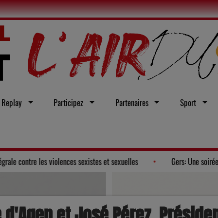
Replay
Participez
Partenaires
Sport
n vœu en faveur d'une loi intégrale contre les violences sexistes et sexue
 d'Agen et José Pérez, Présiden