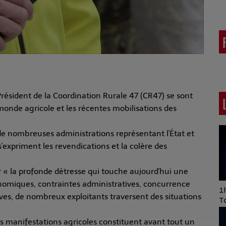
résident de la Coordination Rurale 47 (CR47) se sont
monde agricole et les récentes mobilisations des
 de nombreuses administrations représentant l'État et
s'expriment les revendications et la colère des
r « la profonde détresse qui touche aujourd'hui une
onomiques, contraintes administratives, concurrence
Art of Mixing Series
1h
ves, de nombreux exploitants traversent des situations
Proposée par Jean
T
Anza
es manifestations agricoles constituent avant tout un