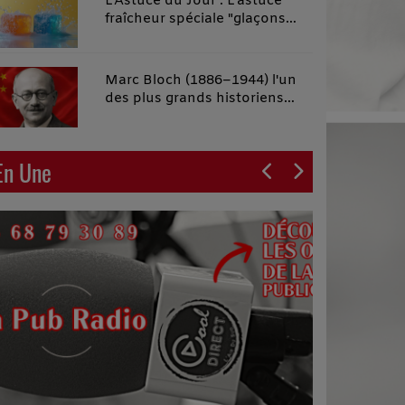
L'Astuce du Jour : L'astuce
fraîcheur spéciale "glaçons
malins"
Marc Bloch (1886–1944) l'un
des plus grands historiens
français du XXe siècle
En Une