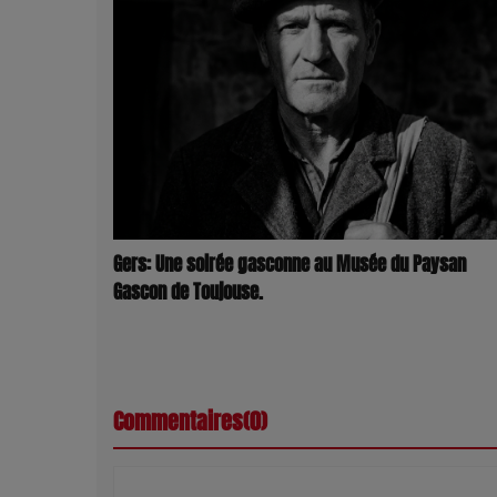
Gers: Une soirée gasconne au Musée du Paysan
Gascon de Toujouse.
Commentaires(0)