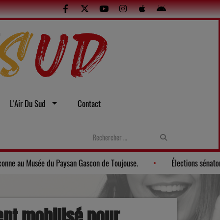
L'Air Du Sud
Contact
tes et sexuelles
Gers: Une soirée gasconne au Musée du Paysan 
nt mobilisé pour