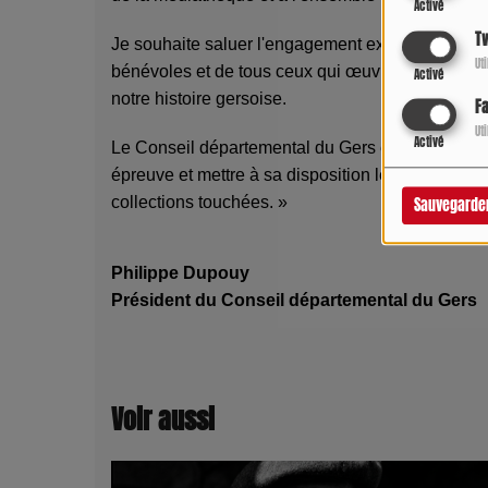
Activé
Tw
Je souhaite saluer l'engagement exemplaire des
Ut
bénévoles et de tous ceux qui œuvrent depuis plu
Activé
notre histoire gersoise.
F
Ut
Activé
Le Conseil départemental du Gers est pleineme
épreuve et mettre à sa disposition les compéten
collections touchées. »
Sauvegarde
Philippe Dupouy
Président du Conseil départemental du Gers
Voir aussi