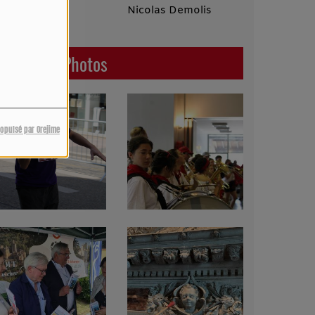
êche
Nicolas Demolis
Enchanté
Céline
Dernières Photos
ropulsé par Orejime