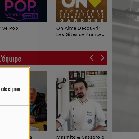
On Aime Découvrir
rive Pop
Les Gîtes de France
Lot et Garonne le
Poscast
L'équipe
site et pour
ulie On aime la
Marmite & Casserole
La Paren