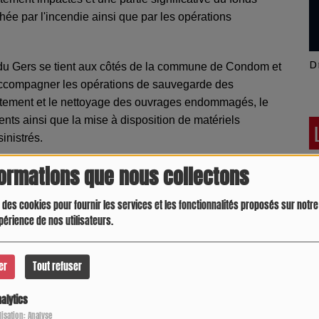
hée par l'incendie ainsi que par les opérations
Latino América
D
l du Gers se tient aux côtés de la commune de Condom et
 accompagner les opérations de sauvegarde des
raitement et le nettoyage des ouvrages endommagés, le
ts ainsi que la mise à disposition de matériels
inistrés.
formations que nous collectons
état précis des collections touchées, de poursuivre les
ccompagner la commune dans les premières étapes de
 des cookies pour fournir les services et les fonctionnalités proposés sur notre 
périence de nos utilisateurs.
er
Tout refuser
out notre soutien à la commune de Condom, aux équipes
alytics
Crespo Christine
J
ilisation: Analyse
mobilisées depuis le sinistre.