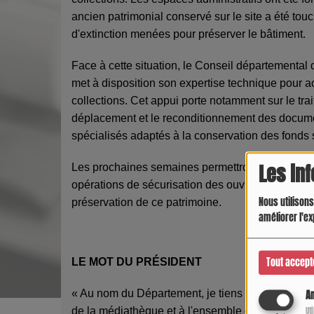
ancien patrimonial conservé sur le site a été touc
d'extinction menées pour préserver le bâtiment.
Face à cette situation, le Conseil départementa
met à disposition son expertise technique pour
collections. Cet appui porte notamment sur le t
déplacement et le reconditionnement des documen
spécialisés adaptés à la conservation des fonds s
Les in
Les prochaines semaines permettront d'établir un 
opérations de sécurisation des ouvrages et d'a
Nous utilisons
préservation de ce patrimoine.
améliorer l'ex
Tout accept
LE MOT DU PRÉSIDENT
« Au nom du Département, je tiens à exprimer t
An
Ut
de la médiathèque et à l'ensemble des personnes 