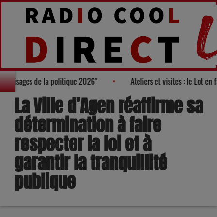
marès des "100 nouveaux visages de la politique 2026"
Ateliers e
La Ville d’Agen réaffirme sa
détermination à faire
respecter la loi et à
garantir la tranquillité
publique