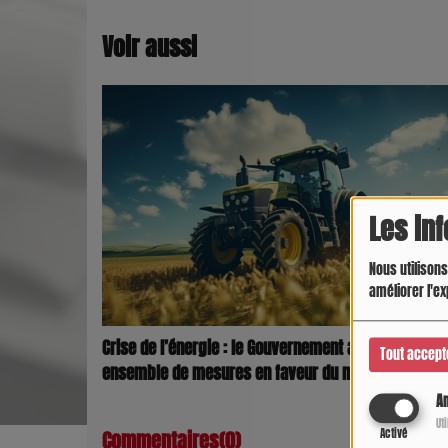
Voir aussi
Les in
Nous utilisons
améliorer l'ex
Crise de l’énergie : le Gouvernement annonce un
Tout accept
ensemble de mesures en faveur du monde agricole
An
Ut
Commentaires(0)
Activé