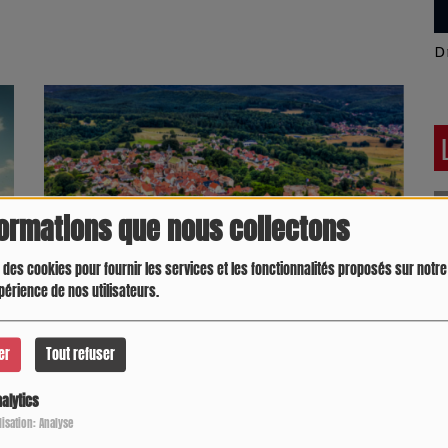
Latino América
D
formations que nous collectons
 des cookies pour fournir les services et les fonctionnalités proposés sur notre 
périence de nos utilisateurs.
Municipales : Ces 68 communes sans candidats...
er
Tout refuser
alytics
Crespo Christine
J
P
ilisation: Analyse