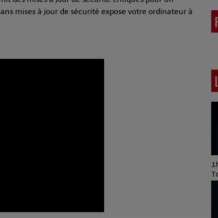
ans mises à jour de sécurité expose votre ordinateur à
Art of Mixing Series
1h
Proposée par Jean
T
Anza