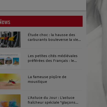
News
Étude choc : la hausse des
carburants bouleverse la vie
quotidienne des habitants des
territoires ruraux
Les petites cités médiévales
préférées des Français : le
classement 2026 qui remonte
le temps
La fameuse piqûre de
moustique
L'Astuce du Jour : L'astuce
fraîcheur spéciale "glaçons