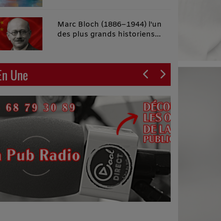
malins"
Marc Bloch (1886–1944) l'un
des plus grands historiens
français du XXe siècle
En Une