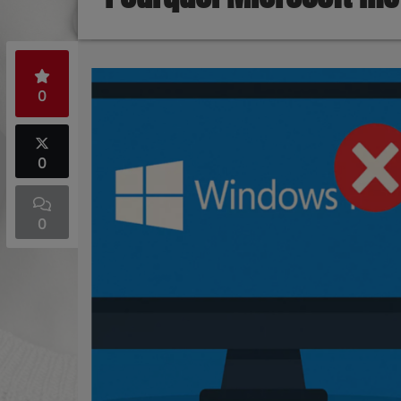
0
0
0