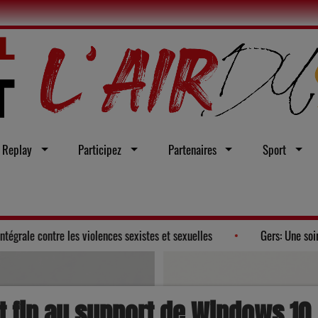
Replay
Participez
Partenaires
Sport
 un vœu en faveur d'une loi intégrale contre les violences sexistes et sexu
t fin au support de Windows 10