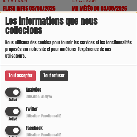
IL Y A 1 JOUR
IL Y A 1 JOUR
FLASH INFOS 05/08/2026
MA MÉTÉO DU 05/08/2026
Les informations que nous
collectons
Nous utilisons des cookies pour fournir les services et les fonctionnalités
proposés sur notre site et pour améliorer l'expérience de nos
utilisateurs.
IL Y A 1 SEMAINE
IL Y A 1 MOIS
JOURNAL DES SPORTS
L'INVITÉ DU JOUR SUR COOL
DIRECT
Tout accepter
Tout refuser
Analytics
Utilisation: Analyse
Activé
Twitter
Utilisation: Fonctionnalité
Activé
Facebook
IL Y A 1 MOIS
IL Y A 3 MOIS
LA MINUTE RUGBY
L'ASTUCE DU JOUR 2024
Utilisation: Fonctionnalité