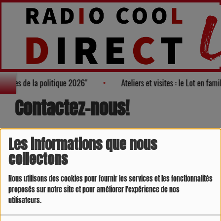
 visages de la politique 2026"
Ateliers et visites : le Lot en fam
Contactez-nous!
Les informations que nous
Nom
*
collectons
Nous utilisons des cookies pour fournir les services et les fonctionnalités
Email
*
proposés sur notre site et pour améliorer l'expérience de nos
utilisateurs.