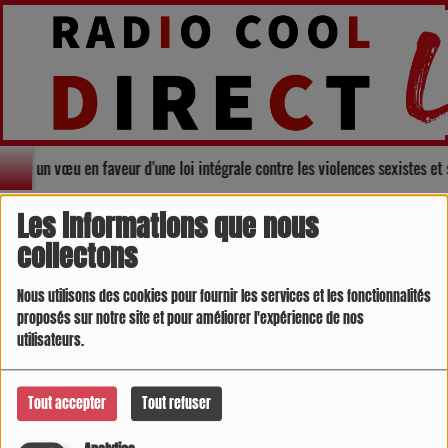
dopte un vœu en faveur d'une loi intégrale contre les violences sexistes et
Dédicaces COOL DIRECT 1
RSS
Les informations que nous
collectons
Nous utilisons des cookies pour fournir les services et les fonctionnalités
Envoyer une dédicace
proposés sur notre site et pour améliorer l'expérience de nos
utilisateurs.
Robert de Duras
Tout accepter
Tout refuser
Bonjour à toute l'équipe de
il y a 3 ans
Duras