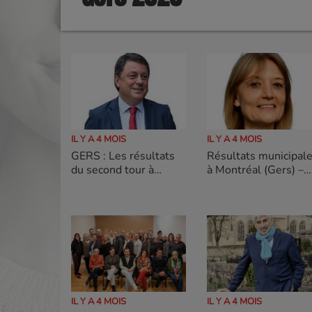
IL Y A 4 MOIS
IL Y A 4 MOIS
GERS : Les résultats
Résultats municipal
du second tour à
à Montréal (Gers) –
L'Isle-Jourdain victoire
second tour Victoire
d' Éric Bizard
de Nelly DESPAX
IL Y A 4 MOIS
IL Y A 4 MOIS