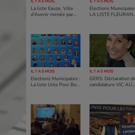
IL Y A 5 MOIS
IL Y A 5 MOIS
La liste Eauze, Ville
Elections Municipales
d’Avenir menée par
LA LISTE FLEURAN
Michel GABAS pour
NOTRE AVENIR
les élections
POURSUIVRE LE
municipales du 15
DÉVELOPPEMENT D
mars 2026 à Eauze
FLEURANCE
tiendra une réunion
publique
IL Y A 5 MOIS
IL Y A 5 MOIS
GERS: Déclaration d
Elections Municipales :
candidature VIC AU
La liste Unis Pour Bon
COEUR Isabelle Mar
Encontre, dévoilée