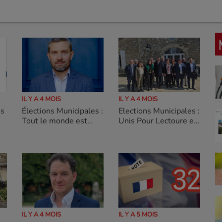
IL Y A 4 MOIS
IL Y A 4 MOIS
es
Élections Municipales :
Elections Municipales :
Tout le monde est
Unis Pour Lectoure et
qualifié à Auch.
son programme pour
Lectoure
IL Y A 4 MOIS
IL Y A 5 MOIS