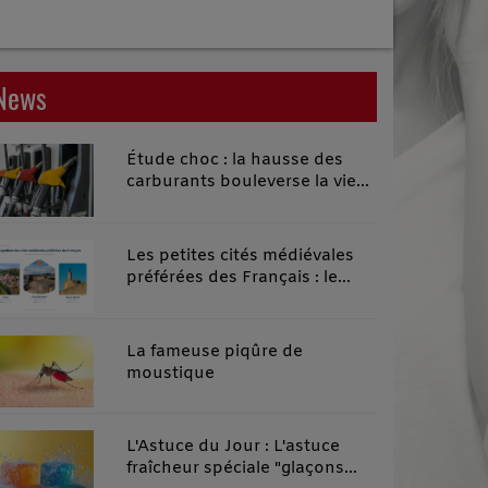
News
Étude choc : la hausse des
carburants bouleverse la vie
quotidienne des habitants des
territoires ruraux
Les petites cités médiévales
préférées des Français : le
classement 2026 qui remonte
le temps
La fameuse piqûre de
moustique
L'Astuce du Jour : L'astuce
fraîcheur spéciale "glaçons