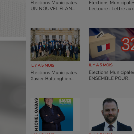
Elections Municipales :
Elections Municipale
UN NOUVEL ÉLAN
Lectoure : Lettre aux
POUR EAUZE la liste
agents de la Ville de
de Carole Rolando
Lectoure par Xavier
Ballenghien
IL Y A 5 MOIS
IL Y A 5 MOIS
Elections Municipales
Elections Municipales :
ENSEMBLE POUR
Xavier Ballenghien
SEMPESSERRE la
conduit une liste
plurielle, de
rassemblement pour
Lectoure