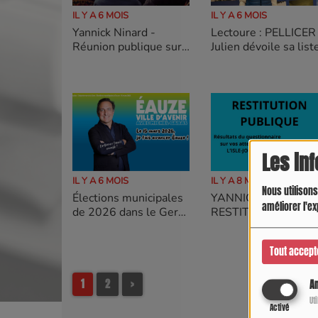
IL Y A 6 MOIS
IL Y A 6 MOIS
Yannick Ninard -
Lectoure : PELLICER
Réunion publique sur
Julien dévoile sa list
la Sécurité et la
Tranquillité Publique :
un échange constructif
et mobilisateur
Les in
IL Y A 6 MOIS
IL Y A 8 MOIS
Nous utilisons
Élections municipales
YANNICK NINARD :
améliorer l'ex
de 2026 dans le Gers :
RESTITUTION
à Eauze, le maire
PUBLIQUE DES
actuel, Michel Gabas,
RÉSULTATS DU
Tout accept
se représente.
QUESTIONNAIRE
CITOYEN
1
2
>
An
Ut
Activé