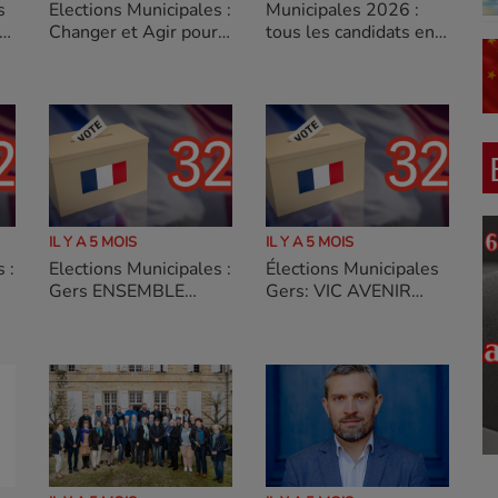
Elections Municipales :
s
Municipales 2026 :
Changer et Agir pour
tous les candidats en
Fleurance avec
course à Nogaro
Grégory Bobbato
IL Y A 5 MOIS
IL Y A 5 MOIS
 :
Elections Municipales :
Élections Municipales
Gers ENSEMBLE
Gers: VIC AVENIR
 liste
POUR CASTET-
NETO Barbara La liste
ARROUY La liste