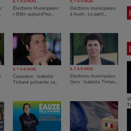
IL Y A 5 MOIS
IL Y A 5 MOIS
 :
Élections Municipales :
Elections municipales
CE
« Bâtir aujourd’hui
à Auch : Le parti
Lectoure de demain » :
socialiste Gersois
cap sur les grandes
soutient résolument
E
priorités
Camille Bonne et son
équipe
IL Y A 6 MOIS
IL Y A 6 MOIS
Elections municipales
e
Cazaubon : Isabelle
Gers : Isabelle Tintané
Tintané présente sa
pour la continuité
ie
liste, Cazaubon
demain ensemble
Art of Mixing Series
1h
Proposée par Jean
T
Anza