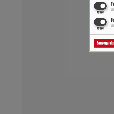
Tw
Ut
Activé
F
Ut
Activé
Sauvegarde