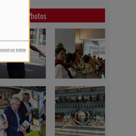
Dernières Photos
ropulsé par Orejime