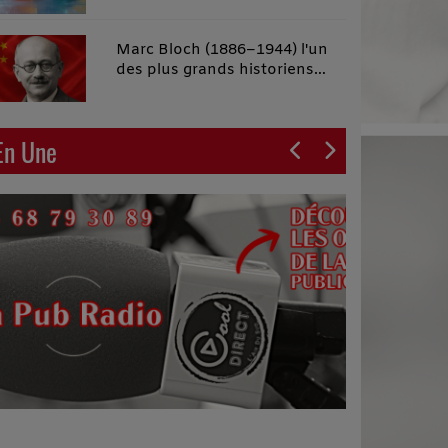
malins"
Marc Bloch (1886–1944) l'un
des plus grands historiens
français du XXe siècle
En Une