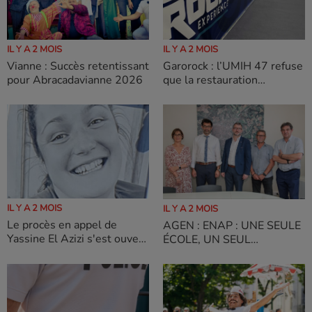
IL Y A 2 MOIS
IL Y A 2 MOIS
Garorock : l’UMIH 47 refuse
Vianne : Succès retentissant
que la restauration
pour Abracadavianne 2026
devienne une simple
opération marketing
IL Y A 2 MOIS
IL Y A 2 MOIS
Le procès en appel de
AGEN : ENAP : UNE SEULE
Yassine El Azizi s'est ouvert
ÉCOLE, UN SEUL
le 1er juin 2026
TERRITOIRE