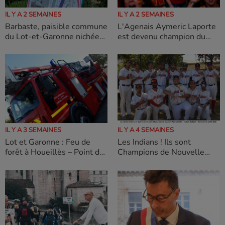
IL Y A 2 SEMAINES
IL Y A 2 SEMAINES
L'Agenais Aymeric Laporte
Barbaste, paisible commune
est devenu champion du
du Lot-et-Garonne nichée
monde : Laurent Bruneau, a
au cœur du Pays d'Albret
tenu à exprimer sa joie et sa
fierté
IL Y A 3 SEMAINES
IL Y A 4 SEMAINES
Lot et Garonne : Feu de
Les Indians ! Ils sont
forêt à Houeillès – Point de
Champions de Nouvelle
situation 8h00
Aquitaine 2026 !