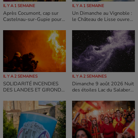
IL Y A 1 SEMAINE
IL Y A 1 SEMAINE
Après Cocumont, cap sur
Un Dimanche au Vignoble :
Castelnau-sur-Gupie pour
le Château de Lisse ouvre
la deuxième Balade
ses portes le 9 août
Gourmande de l'été des
Vignerons du Marmandais –
19 août
IL Y A 2 SEMAINES
IL Y A 2 SEMAINES
SOLIDARITÉ INCENDIES
Dimanche 9 août 2026 Nuit
DES LANDES ET GIRONDE
des étoiles Lac du Salabert
– COLLECTE ORGANISÉE
– Lacépède
PAR La ville d’Agen