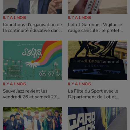
IL Y A 1 MOIS
IL Y A 1 MOIS
Conditions d’organisation de
Lot et Garonne : Vigilance
la continuité éducative dans
rouge canicule : le préfet
le cadre de la vigilance
appelle à la plus grande
rouge canicule.
prudence et annonce des
mesures pour protéger la
population
IL Y A 1 MOIS
IL Y A 1 MOIS
Sauva’Jazz revient les
La Fête du Sport avec le
vendredi 26 et samedi 27
Département de Lot et
juin 2026
Garonne