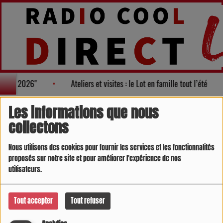
litique 2026"
Ateliers et visites : le Lot en famille tout l’été
Jeux Concours
RSS
Les informations que nous
collectons
Nous utilisons des cookies pour fournir les services et les fonctionnalités
proposés sur notre site et pour améliorer l'expérience de nos
GAGNEZ VOS ENTRÉES POUR LE
utilisateurs.
PARC WALYGATOR / PARC
AQUATIQUE
Tout accepter
Tout refuser