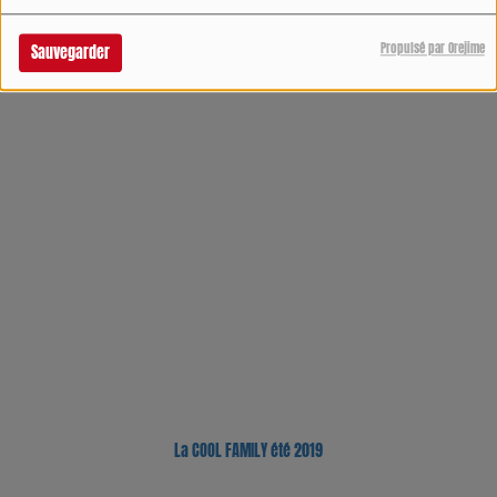
Propulsé par Orejime
Sauvegarder
LA FAMILLE COOL Été 2020
La COOL FAMILY été 2019