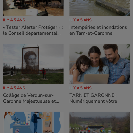
IL Y A 5 ANS
IL Y A 5 ANS
« Tester Alerter Protéger » :
Intempéries et inondations
le Conseil départemental
en Tarn-et-Garonne
engagé pour ralentir la
progression de l’épidémie
IL Y A 5 ANS
IL Y A 5 ANS
Collège de Verdun-sur-
TARN ET GARONNE :
Garonne Majestueuse et
Numériquement vôtre
monumentale Simone Veil