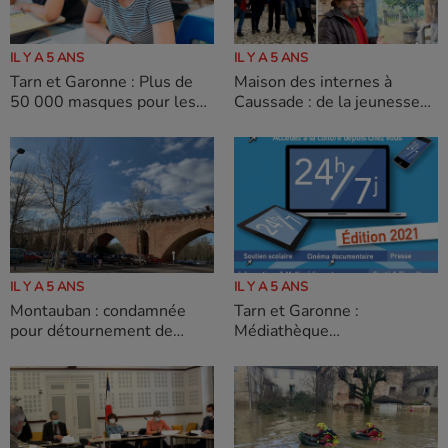
IL Y A 5 ANS
IL Y A 5 ANS
Tarn et Garonne : Plus de
Maison des internes à
50 000 masques pour les
Caussade : de la jeunesse
collégiens
au coeur du centre
historique
IL Y A 5 ANS
IL Y A 5 ANS
Montauban : condamnée
Tarn et Garonne :
pour détournement de
Médiathèque
fonds publics, Brigitte
départementale : toujours
Barèges perd tous ses
proche grâce aux ressources
mandats
numériques en ligne