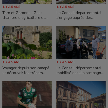
IL Y A 5 ANS
IL Y A 5 ANS
Tarn et Garonne : Gel :
Le Conseil départemental
chambre d’agriculture et
s’engage auprès des
Conseil départemental
collèges pour une
auprès des agriculteurs
alimentation de qualité.
sinistrés
IL Y A 5 ANS
IL Y A 5 ANS
Voyager depuis son canapé
Le Conseil départemental
et découvrir les trésors
mobilisé dans la campagne
méconnus du Tarn-et-
de vaccination Pas de répit
Garonne inattendu !
pour lutter contre la Covid-
19