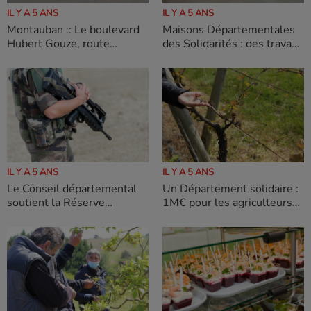
IL Y A 5 ANS
IL Y A 5 ANS
Montauban :: Le boulevard
Maisons Départementales
Hubert Gouze, route
des Solidarités : des travaux
départementale, refait à
et des chantiers au service
neuf !
du public
IL Y A 5 ANS
IL Y A 5 ANS
Le Conseil départemental
Un Département solidaire :
soutient la Réserve
1M€ pour les agriculteurs
militaire
et 500 000 € pour les
associations