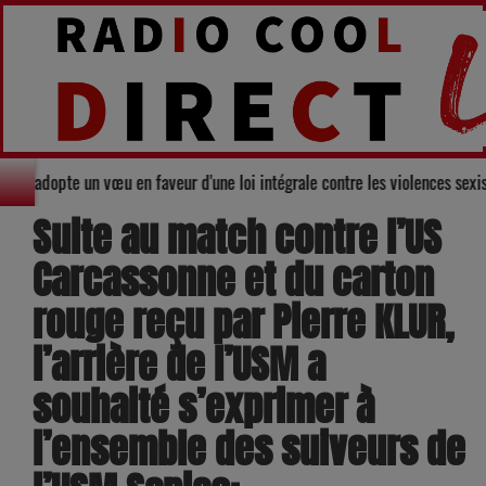
eil départemental du Gers adopte un vœu en faveur d'une loi intégrale contr
Suite au match contre l’US
Carcassonne et du carton
rouge reçu par Pierre KLUR,
l’arrière de l’USM a
souhaité s’exprimer à
l’ensemble des suiveurs de