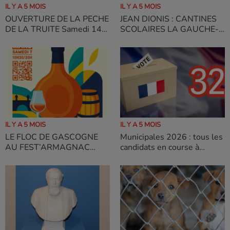
IL Y A 5 MOIS
IL Y A 5 MOIS
JEAN DIONIS : CANTINES
OUVERTURE DE LA PECHE
SCOLAIRES LA GAUCHE-
DE LA TRUITE Samedi 14
LFI INSTRUMENTALISE
mars 2026 à 6h52, Tous à
HONTEUSEMENT LES
vos cannes
ENFANTS DE NOS ECOLES
IL Y A 5 MOIS
IL Y A 5 MOIS
LE FLOC DE GASCOGNE
Municipales 2026 : tous les
AU FEST’ARMAGNAC
candidats en course à
BORDEAUX
Nogaro