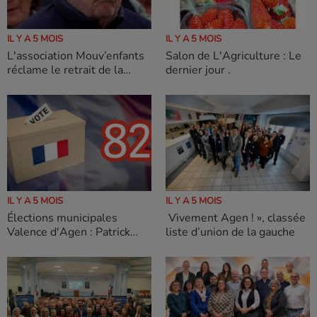
IL Y A 5 MOIS
IL Y A 5 MOIS
L'association Mouv’enfants
Salon de L'Agriculture : Le
réclame le retrait de la
dernier jour .
candidature de Jean-Michel
Baylet
IL Y A 5 MOIS
IL Y A 5 MOIS
Élections municipales
Vivement Agen ! », classée
Valence d'Agen : Patrick
liste d’union de la gauche
Large affrontera Jean Michel
Baylet.