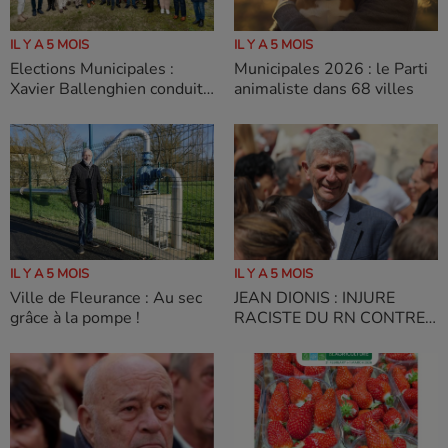
IL Y A 5 MOIS
IL Y A 5 MOIS
Municipales 2026 : le Parti
Elections Municipales :
animaliste dans 68 villes
Xavier Ballenghien conduit
une liste plurielle, de
rassemblement pour
Lectoure
IL Y A 5 MOIS
IL Y A 5 MOIS
Ville de Fleurance : Au sec
JEAN DIONIS : INJURE
grâce à la pompe !
RACISTE DU RN CONTRE
UN DE NOS COLISTIERS :
IL RESTE DU MENAGE A
FAIRE AU RN