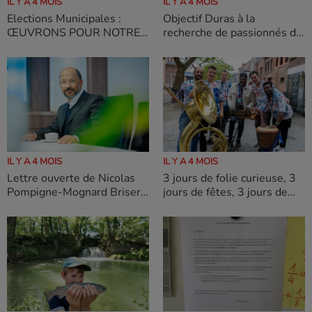
IL Y A 4 MOIS
IL Y A 4 MOIS
Elections Municipales :
Objectif Duras à la
ŒUVRONS POUR NOTRE
recherche de passionnés de
COMMUNE BRUCH
Photographie
IL Y A 4 MOIS
IL Y A 4 MOIS
Lettre ouverte de Nicolas
3 jours de folie curieuse, 3
Pompigne-Mognard Briser
jours de fêtes, 3 jours de
140 ans de pouvoir :
rencontre, 3 jours de
pourquoi je soutiens Patrick
convivialité !
Large