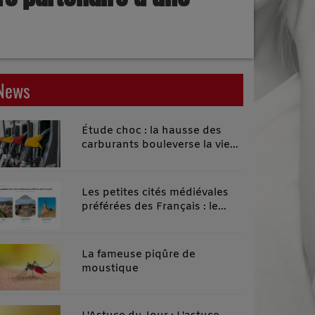
News
Étude choc : la hausse des
carburants bouleverse la vie
quotidienne des habitants des
territoires ruraux
Les petites cités médiévales
préférées des Français : le
classement 2026 qui remonte
le temps
La fameuse piqûre de
moustique