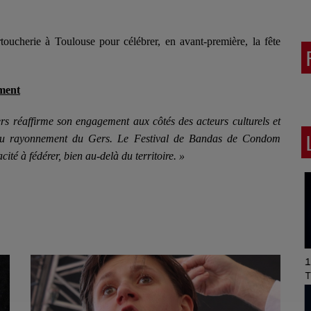
ucherie à Toulouse pour célébrer, en avant-première, la fête
ment
s réaffirme son engagement aux côtés des acteurs culturels et
t au rayonnement du Gers. Le Festival de Bandas de Condom
cité à fédérer, bien au-delà du territoire. »
Art of Mixing Series
1h
Proposée par Jean
T
Anza