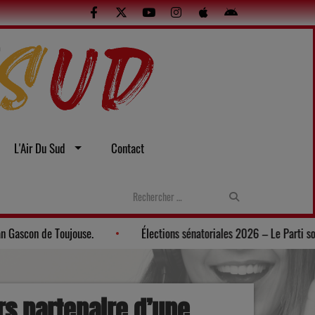
L'Air Du Sud
Contact
 Une soirée gasconne au Musée du Paysan Gascon de Toujouse.
É
rs partenaire d’une