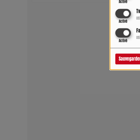
Activé
Tw
Ut
Activé
F
Ut
Activé
Sauvegarde