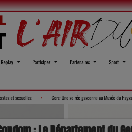
Replay
Participez
Partenaires
Sport
e loi intégrale contre les violences sexistes et sexuelles
Gers:
Condom : Le Département du Ge