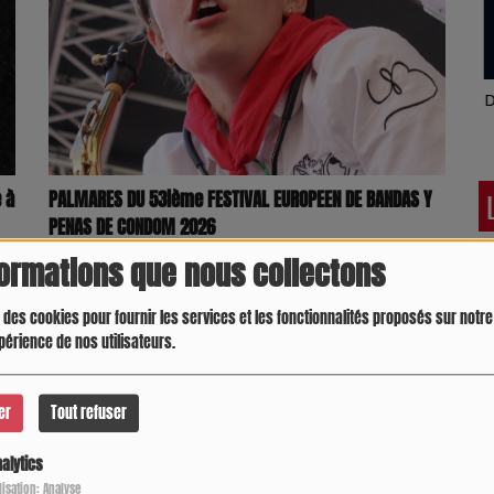
Latino América
D
PALMARES DU 53ième FESTIVAL EUROPEEN DE BANDAS Y
 à
PENAS DE CONDOM 2026
formations que nous collectons
 des cookies pour fournir les services et les fonctionnalités proposés sur notre 
périence de nos utilisateurs.
pour commenter cet article
er
Tout refuser
 CONNECTER
alytics
Crespo Christine
J
ilisation: Analyse