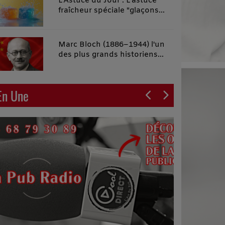
L'Astuce du Jour : L'astuce
fraîcheur spéciale "glaçons
malins"
Marc Bloch (1886–1944) l'un
des plus grands historiens
français du XXe siècle
En Une