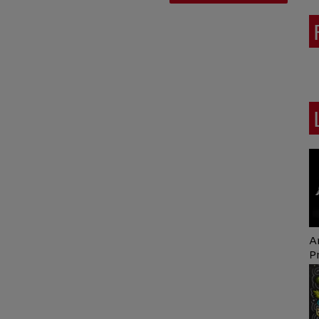
Art of Mixing Series
1h
Proposée par Jean
T
Anza