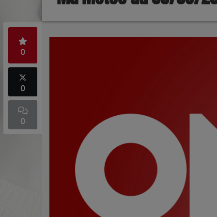
0
0
0