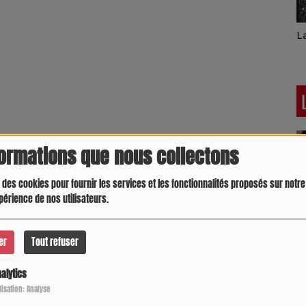
Latino América
D
formations que nous collectons
 des cookies pour fournir les services et les fonctionnalités proposés sur notre 
périence de nos utilisateurs.
er
Tout refuser
alytics
Crespo Christine
J
P
ilisation: Analyse