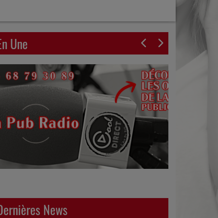
En Une
Dernières News