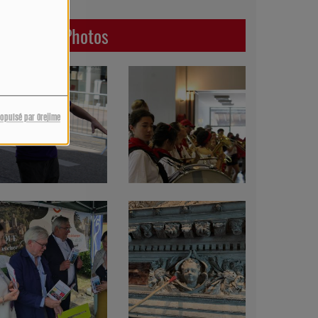
Dernières Photos
ropulsé par Orejime