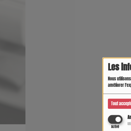
Les in
Nous utilisons
améliorer l'ex
Tout accept
An
Ut
Activé