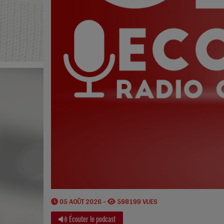
05 AOÛT 2026 -
598199 VUES
Écouter le podcast