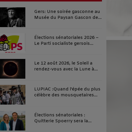
Gers: Une soirée gasconne au
Musée du Paysan Gascon de
Toujouse.
Élections sénatoriales 2026 –
Le Parti socialiste gersois
investit officiellement Carole
Rolando et apporte son
soutien à Céline Salles, dans
Le 12 août 2026, le Soleil a
un esprit de rassemblement
rendez-vous avec la Lune à
de la gauche gersoise
Fleurance
LUPIAC :Quand l'épée du plus
célèbre des mousquetaires
croise la plume du plus grand
des fabulistes, l'Histoire fait
d'incroyables étincelles !
Élections sénatoriales :
Quitterie Spoerry sera la
suppléante de Michel Gabas