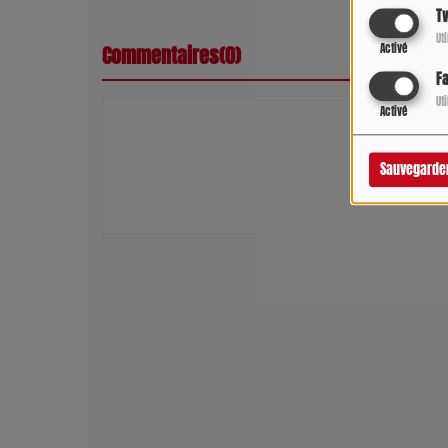
Tw
Ut
Activé
Commentaires(0)
F
Ut
Activé
Connectez-vous 
Sauvegarde
SE