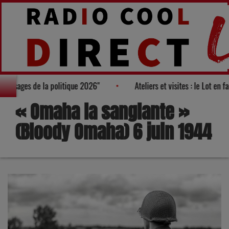
rès des "100 nouveaux visages de la politique 2026"
Ateliers et 
« Omaha la sanglante »
(Bloody Omaha) 6 juin 1944