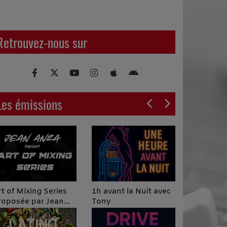
Retrouvez-nous sur
Les émissions
Podcast I
rt of Mixing Series
1h avant la Nuit avec
roposée par Jean
Tony
nza