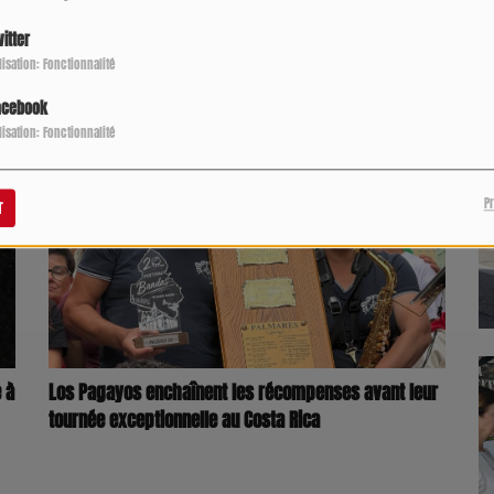
itter
ilisation: Fonctionnalité
acebook
ilisation: Fonctionnalité
P
r
Los Pagayos enchaînent les récompenses avant leur
 à
tournée exceptionnelle au Costa Rica