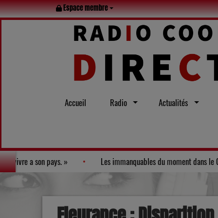
Espace membre
Accueil
Radio
Actualités
-vous en Albret : la douceur de vivre a son pays. »
Les immanq
Fleurance : Disparitio