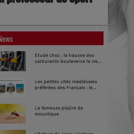
News
Étude choc : la hausse des
carburants bouleverse la vie
quotidienne des habitants des
territoires ruraux
Les petites cités médiévales
préférées des Français : le
classement 2026 qui remonte
le temps
La fameuse piqûre de
moustique