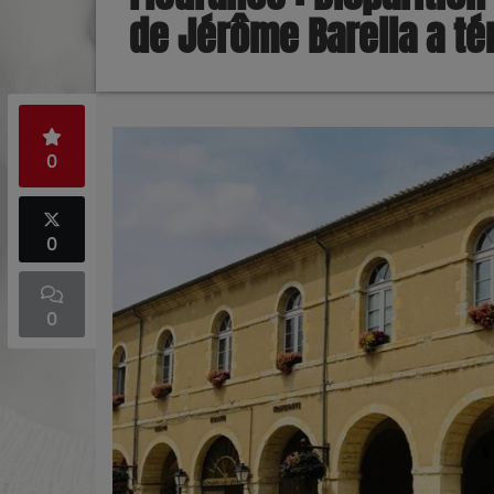
de Jérôme Barella a t
0
0
0