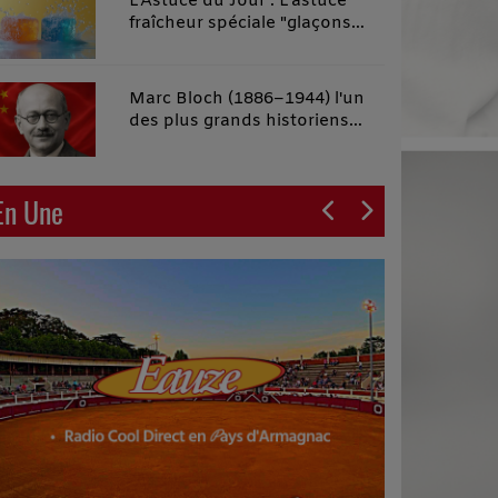
L'Astuce du Jour : L'astuce
fraîcheur spéciale "glaçons
malins"
Marc Bloch (1886–1944) l'un
des plus grands historiens
français du XXe siècle
En Une