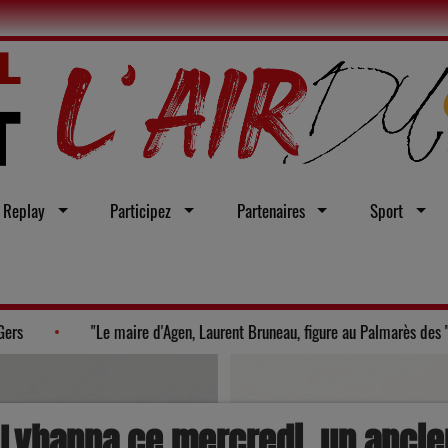
Replay
Participez
Partenaires
Sport
uables du moment dans le Gers
"Le maire d'Agen, Laurent Brun
n Lyhanna ce mercredi, un ancie