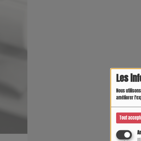
Les in
Nous utilisons
améliorer l'ex
Tout accept
An
Ut