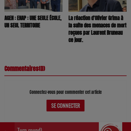
AGEN : ENAP : UNE SEULE ÉCOLE,
La réaction d'Olivier Grima à
UN SEUL TERRITOIRE
la suite des menaces de mort
reçues par Laurent Bruneau
ce jour.
Commentaires(0)
Connectez-vous pour commenter cet article
SE CONNECTER
n... (Turn round)