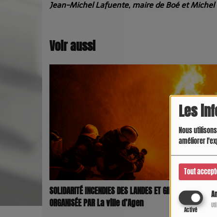
Jean-Michel Lafuente, maire de Boé et Michel
Voir aussi
Les in
Nous utilisons
améliorer l'ex
Tout accept
SOLIDARITÉ INCENDIES DES LANDES ET GIRONDE – COLLEC
An
ORGANISÉE PAR La ville d’Agen
Ut
Activé