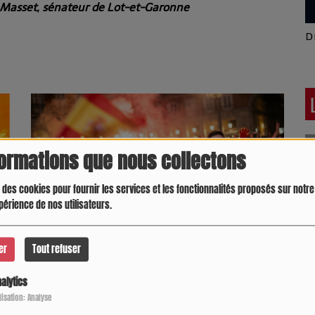
 Masset, sénateur de Lot-et-Garonne
Latino América
D
formations que nous collectons
 des cookies pour fournir les services et les fonctionnalités proposés sur notre 
périence de nos utilisateurs.
er
Tout refuser
TE
L'Agenais Aymeric Laporte est devenu champion du
alytics
Crespo Christine
J
monde : Laurent Bruneau, a tenu à exprimer sa joie et
P
ilisation: Analyse
sa fierté