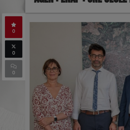
0
0
0