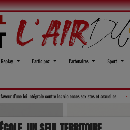
Replay
Participez
Partenaires
Sport
tal du Gers adopte un vœu en faveur d'une loi intégrale contre les violence
 ÉCOLE, UN SEUL TERRITOIRE