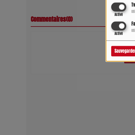
Tw
Ut
Activé
Commentaires(0)
F
Ut
Activé
Connectez-vous 
Sauvegarde
SE