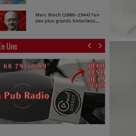
malins"
Marc Bloch (1886–1944) l'un
des plus grands historiens
français du XXe siècle
En Une