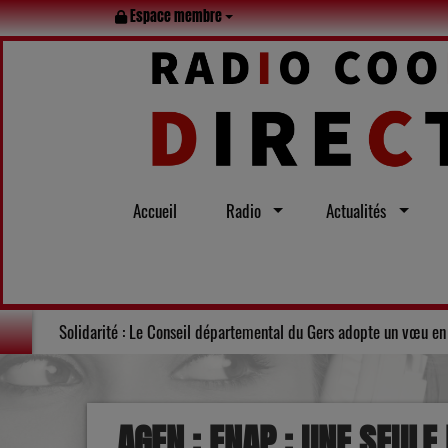
Espace membre
Accueil
Radio
Actualités
es : le Lot en famille tout l’été
Solidarité : Le Conseil départemen
AGEN : ENAP : UNE SEULE