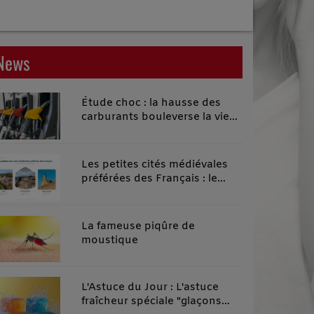
News
Étude choc : la hausse des
carburants bouleverse la vie
quotidienne des habitants des
territoires ruraux
Les petites cités médiévales
préférées des Français : le
classement 2026 qui remonte
le temps
La fameuse piqûre de
moustique
L'Astuce du Jour : L'astuce
fraîcheur spéciale "glaçons