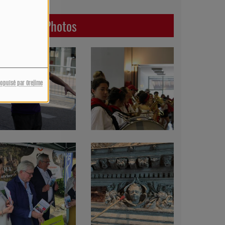
Dernières Photos
ropulsé par Orejime