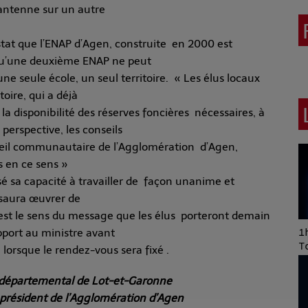
e antenne sur un autre
stat que l’ENAP d’Agen, construite en 2000 est
t qu’une deuxième ENAP ne peut
ne seule école, un seul territoire. « Les élus locaux
oire, qui a déjà
la disponibilité des réserves foncières nécessaires, à
perspective, les conseils
seil communautaire de l’Agglomération d’Agen,
s en ce sens »
sé sa capacité à travailler de façon unanime et
Il saura œuvrer de
’est le sens du message que les élus porteront demain
pport au ministre avant
Art of Mixing Series
1h
Proposée par Jean
T
 lorsque le rendez-vous sera fixé .
Anza
l départemental de Lot-et-Garonne
 président de l’Agglomération d’Agen