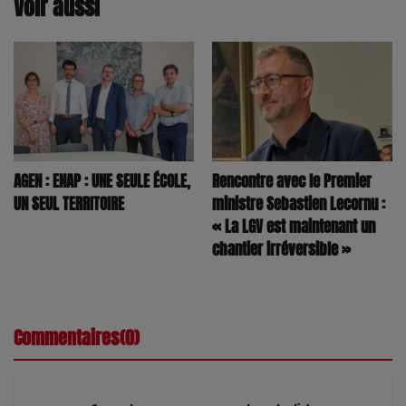
Voir aussi
AGEN : ENAP : UNE SEULE ÉCOLE,
Rencontre avec le Premier
UN SEUL TERRITOIRE
ministre Sebastien Lecornu :
« La LGV est maintenant un
chantier irréversible »
Commentaires(0)