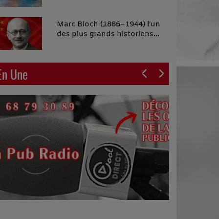
malins"
Marc Bloch (1886–1944) l'un
des plus grands historiens
français du XXe siècle
En Une