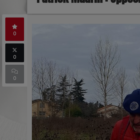
0
0
0