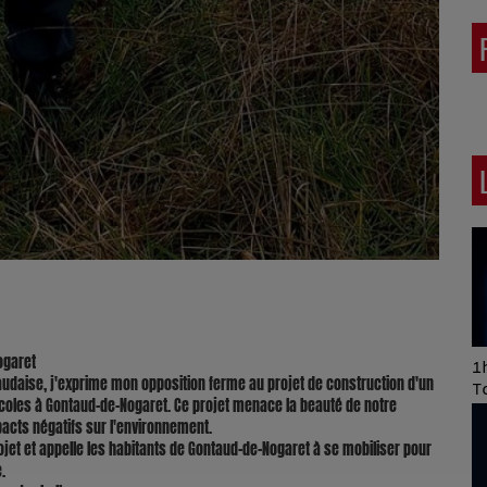
ogaret
Art of Mixing Series
1h
ntaudaise, j'exprime mon opposition ferme au projet de construction d'un
Proposée par Jean
T
icoles à Gontaud-de-Nogaret. Ce projet menace la beauté de notre
Anza
pacts négatifs sur l'environnement.
jet et appelle les habitants de Gontaud-de-Nogaret à se mobiliser pour
.