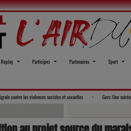
Replay
Participez
Partenaires
Sport
te un vœu en faveur d'une loi intégrale contre les violences sexistes et se
ition au projet source du mara