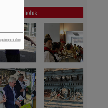
Dernières Photos
ropulsé par Orejime