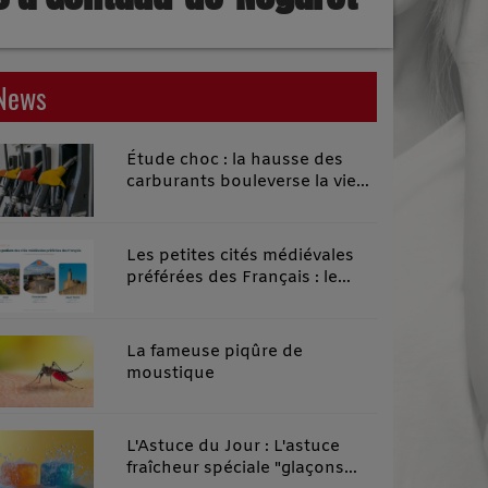
News
Étude choc : la hausse des
carburants bouleverse la vie
quotidienne des habitants des
territoires ruraux
Les petites cités médiévales
préférées des Français : le
classement 2026 qui remonte
le temps
La fameuse piqûre de
moustique
L'Astuce du Jour : L'astuce
fraîcheur spéciale "glaçons