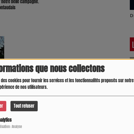
r notre belle campagne.
gontaudais
Latino América
D
formations que nous collectons
 des cookies pour fournir les services et les fonctionnalités proposés sur notre 
périence de nos utilisateurs.
er
Tout refuser
alytics
Crespo Christine
J
P
ilisation: Analyse