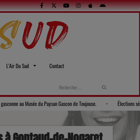
L'Air Du Sud
Contact
xuelles
Gers: Une soirée gasconne au Musée du Paysan Gascon d
is à Gontaud-de-Nogaret