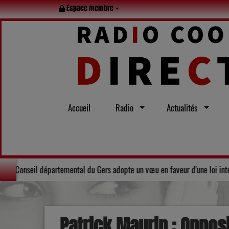
Espace membre
Accueil
Radio
Actualités
ille tout l’été
Solidarité : Le Conseil départemental du Gers adop
Patrick Maurin : Oppos