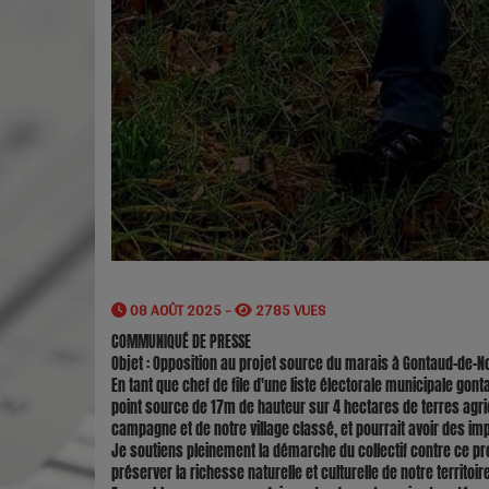
08 AOÛT 2025 -
2785 VUES
COMMUNIQUÉ DE PRESSE
Objet : Opposition au projet source du marais à Gontaud-de-N
En tant que chef de file d'une liste électorale municipale go
point source de 17m de hauteur sur 4 hectares de terres agr
campagne et de notre village classé, et pourrait avoir des im
Je soutiens pleinement la démarche du collectif contre ce pro
préserver la richesse naturelle et culturelle de notre territoire