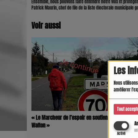
Ensemble, nous pouvons faire entendre notre voix et protége
Patrick Maurin, chef de file de la liste électorale municipale 
Voir aussi
Les in
Nous utilisons
améliorer l'ex
Tout accept
« Le Marcheur de l’espoir en soutien à Bérénice
An
Walton »
Ut
Activé