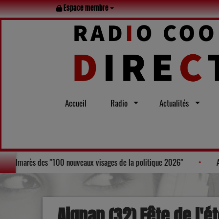
Espace membre
Accueil
Radio
Actualités
e d'Agen, Laurent Bruneau, figure au Palmarès des "100 nouveaux visages 
Aignan (32) Fête de l'