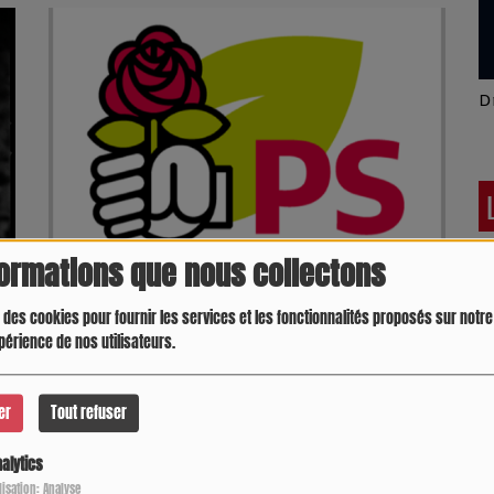
Latino América
D
formations que nous collectons
Élections sénatoriales 2026 – Le Parti socialiste
 des cookies pour fournir les services et les fonctionnalités proposés sur notre 
gersois investit officiellement Carole Rolando et
périence de nos utilisateurs.
apporte son soutien à Céline Salles, dans un esprit de
rassemblement de la gauche gersoise
er
Tout refuser
alytics
Crespo Christine
J
ilisation: Analyse