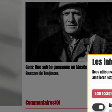
Les in
Gers: Une soirée gasconne au Musée du Paysan
Nous utilisons
Gascon de Toujouse.
améliorer l'ex
Tout accept
Commentaires(0)
An
Ut