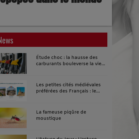
News
Étude choc : la hausse des
carburants bouleverse la vie
quotidienne des habitants des
territoires ruraux
Les petites cités médiévales
préférées des Français : le
classement 2026 qui remonte
le temps
La fameuse piqûre de
moustique