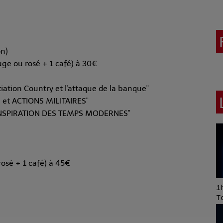
on)
uge ou rosé + 1 café) à 30€
ation Country et l'attaque de la banque"
 et ACTIONS MILITAIRES"
'INSPIRATION DES TEMPS MODERNES"
rosé + 1 café) à 45€
Art of Mixing Series
1h
Proposée par Jean
T
Anza