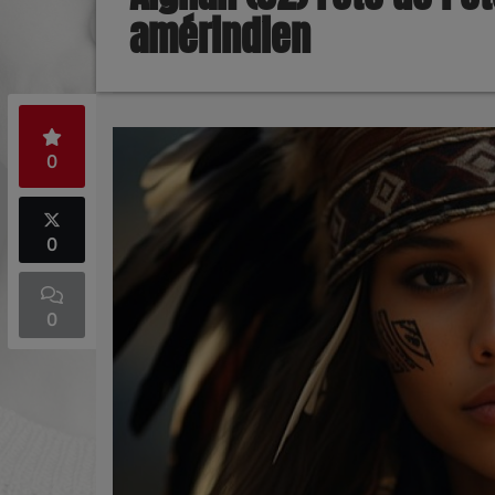
amérindien
0
0
0