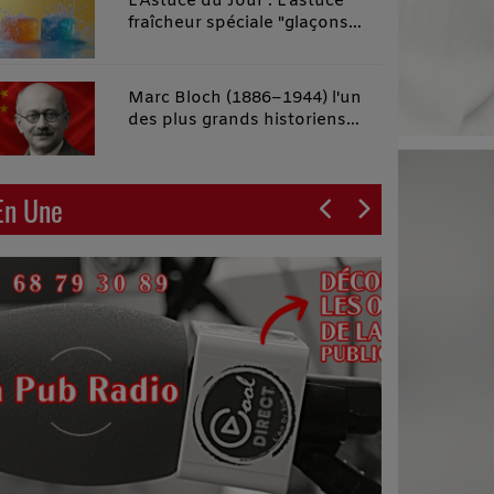
L'Astuce du Jour : L'astuce
fraîcheur spéciale "glaçons
malins"
Marc Bloch (1886–1944) l'un
des plus grands historiens
français du XXe siècle
En Une