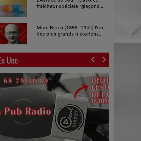
L'Astuce du Jour : L'astuce
fraîcheur spéciale "glaçons
malins"
Marc Bloch (1886–1944) l'un
des plus grands historiens
français du XXe siècle
En Une