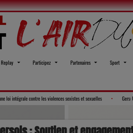
Replay
Participez
Partenaires
Sport
rtemental du Gers adopte un vœu en faveur d'une loi intégrale contre les vi
ersois : Soutien et engagement