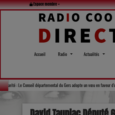
Espace membre
Accueil
Radio
Actualités
 visites : le Lot en famille tout l’été
Solidarité : Le Conseil dépa
David Taupiac Député G