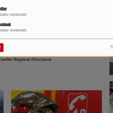
P
 préserver le rôle des amicales et des employeurs
itter
e sécurité civile.
ilisation: Fonctionnalité
er votre voix, à défendre vos droits et à faire respecter
tionale. Soutenir les sapeurs­pompiers volontaires,
acebook
, et je reste pleinement mobilisé à vos côtés pour que
ilisation: Fonctionnalité
et valorisé à sa juste mesure.
P
r
seiller Régional d'Occitanie