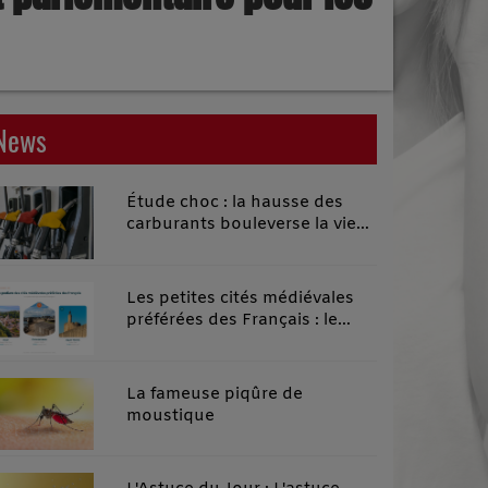
News
Étude choc : la hausse des
carburants bouleverse la vie
quotidienne des habitants des
territoires ruraux
Les petites cités médiévales
préférées des Français : le
classement 2026 qui remonte
le temps
La fameuse piqûre de
moustique