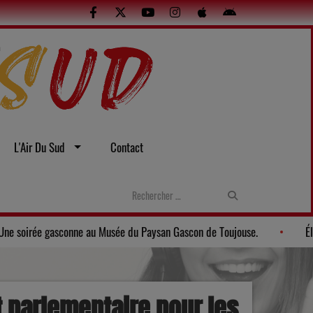
L'Air Du Sud
Contact
olences sexistes et sexuelles
Gers: Une soirée gasconne au Mus
 parlementaire pour les