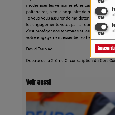
Activé
moderniser les véhicules et les casernes, et de
Tw
paitenaires, pien-e angulaire de notre modèle d
Ut
Activé
Je veux vous assurer de ma détennination à port
les engagements votés par la représentation na
F
c'est protéger nos tenitoires et leurs habitants
Ut
Activé
votre engagement essentiel soit enfin reconnu 
Sauvegarde
David Taupiac
Député de la 2-ème Circonscription du Gers Con
Voir aussi