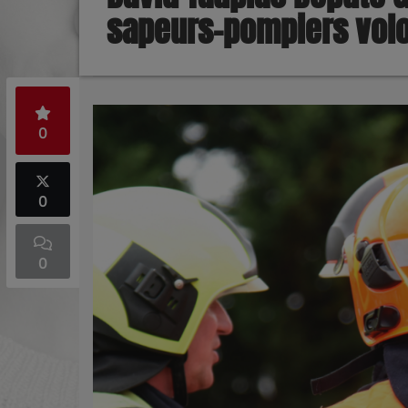
sapeurs-pompiers volo
0
0
0