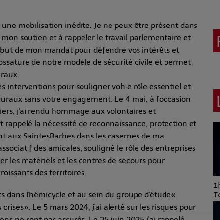
ne mobilisation inédite. Je ne peux être présent dans
 mon soutien et à rappeler le travail parlementaire et
début de mon mandat pour défendre vos intérêts et
ossature de notre modèle de sécurité civile et permet
uraux.
s interventions pour souligner voh·e rôle essentiel et
 ruraux sans votre engagement. Le 4 mai, à l'occasion
iers, j'ai rendu hommage aux volontaires et
t rappelé la nécessité de reconnaissance, protection et
ent aux Saintes­Barbes dans les casernes de ma
associatif des amicales, souligné le rôle des entreprises
er les matériels et les centres de secours pour
oissants des territoires.
Art of Mixing Series
1h
êts dans l'hémicycle et au sein du groupe d'étude«
Proposée par Jean
T
Anza
crises». Le 5 mars 2024, j'ai alerté sur les risques pour
yens ne sont pas assurés. Le 25 juin 2025,j'ai rappelé