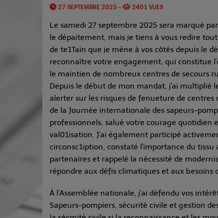
27 SEPTEMBRE 2025 -
2401 VUES
Le samedi 27 septembre 2025 sera marqué par u
le dépaitement, mais je tiens à vous redire tout
de te1Tain que je mène à vos côtés depuis le 
reconnaître votre engagement, qui constitue l'
le maintien de nombreux centres de secours r
Depuis le début de mon mandat, j'ai multiplié le
alerter sur les risques de fenueture de centres
de la Journée internationale des sapeurs-pomp
professionnels, salué votre courage quotidien e
val01isation. J'ai également participé activem
circonsc1iption, constaté l'importance du tissu 
partenaires et rappelé la nécessité de modernis
répondre aux défis climatiques et aux besoins cr
À l'Assemblée nationale, j'ai défendu vos intér
Sapeurs-pompiers, sécurité civile et gestion des 
la sécmité civile si la reconnaissance et les mo